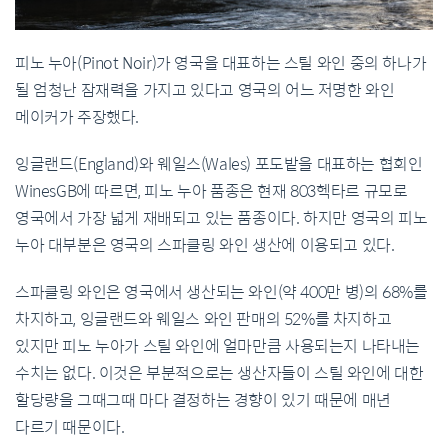
피노
누아
(Pinot Noir)
가
영국을
대표하는
스틸
와인
중의
하나가
될
엄청난
잠재력을
가지고
있다고
영국의
어느
저명한
와인
메이커가
주장했다
.
잉글랜드
(England)
와
웨일스
(Wales)
포도밭을
대표하는
협회인
WinesGB
에
따르면
,
피노
누아
품종은
현재
803
헥타르
규모로
영국에서
가장
넓게
재배되고
있는
품종이다
.
하지만
영국의
피노
누아
대부분은
영국의
스파클링
와인
생산에
이용되고
있다
.
스파클링
와인은
영국에서
생산되는
와인
(
약
400
만
병
)
의
68%
를
차지하고
,
잉글랜드와
웨일스
와인
판매의
52%
를
차지하고
있지만
피노
누아가
스틸
와인에
얼마만큼
사용되는지
나타내는
수치는
없다
.
이것은
부분적으로는
생산자들이
스틸
와인에
대한
할당량을
그때그때
마다
결정하는
경향이
있기
때문에
매년
다르기
때문이다
.