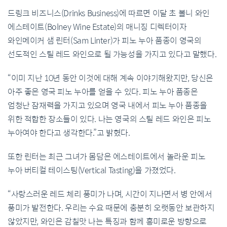
드링크
비즈니스
(Drinks Business)
에
따르면
이달
초
볼니
와인
에스테이트
(Bolney Wine Estate)
의
매니징
디렉터이자
와인메이커
샘
린터
(Sam Linter)
가
피노
누아
품종이
영국의
선도적인
스틸
레드
와인으로
될
가능성을
가지고
있다고
말했다
.
“
이미
지난
10
년
동안
이것에
대해
계속
이야기해왔지만
,
당신은
아주
좋은
영국
피노
누아를
얻을
수
있다
.
피노
누아
품종은
엄청난
잠재력을
가지고
있으며
영국
내에서
피노
누아
품종을
위한
적합한
장소들이
있다
.
나는
영국의
스틸
레드
와인은
피노
누아여야
한다고
생각한다
.”
고
밝혔다
.
또한
린터는
최근
그녀가
몸담은
에스테이트에서
놀라운
피노
누아
버티컬
테이스팅
(Vertical Tasting)
을
가졌었다
.
“
사랑스러운
레드
체리
풍미가
나며
,
시간이
지나면서
병
안에서
풍미가
발전한다
.
우리는
수요
때문에
충분히
오랫동안
보관하지
않았지만
,
와인은
감칠맛
나는
특징과
함께
흥미로운
방향으로