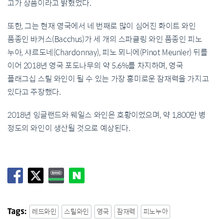
고가
상품이라고
밝혔었다
.
또한
,
그는
현재
영국에서
네
번째로
많이
심어진
화이트
와인
품종인
바커스
(Bacchus)
가
세
개의
스파클링
와인
품종인
피노
누아
,
샤르도네
(Chardonnay),
피노
뫼니에
(Pinot Meunier)
뒤를
이어
2018
년
영국
포도나무의
약
5.6%
를
차지하며
,
영국
플래그십
스틸
와인이
될
수
있는
가장
흥미로운
잠재력을
가지고
있다고
주장했다
.
2018
년
잉글랜드와
웨일스
와인은
호황이었으며
,
약
1,800
만
병
정도의
와인이
생산될
것으로
예상된다
.
레드와인
스틸와인
영국
잠재력
피노누아
Tags: