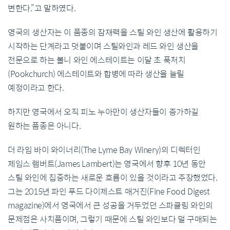
변한다
.”
고
말하였다
.
영국의
생산자는
이
품종의
잠재력을
스틸
와인
생산에
활용하기
시작하는
단계라고
덧붙이며
스틸와인과
레드
와인
생산을
전문으로
하는
볼니
와인
에스테이트는
이달
초
푹처치
(Pookchurch)
에스테이트와
합병에
따라
생산을
늘릴
예정이라고
한다
.
하지만
영국에서
오직
피노
누아만이
생산자들이
증가하길
원하는
품종은
아니다
.
더
라임
바이
와이너리
(The Lyme Bay Winery)
의
디렉터인
제임스
램버트
(James Lambert)
는
영국에서
향후
10
년
동안
스틸
와인에
집중하는
새로운
흐름이
있을
것이라고
주장했었다
.
그는
2015
년
파인
푸드
다이제스트
매거진
(Fine Food Digest
magazine)
에서
영국에서
큰
성공을
거두었던
스파클링
와인의
문제점은
사치품이며
,
그렇기
때문에
스틸
와인보다
덜
구매되는