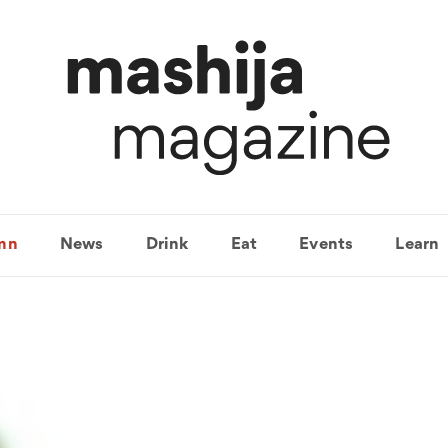
mn
News
Drink
Eat
Events
Learn