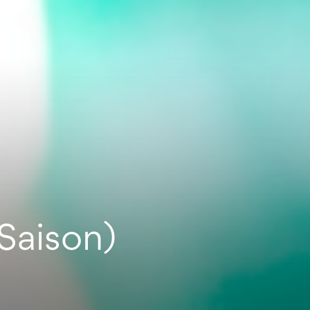
aison)