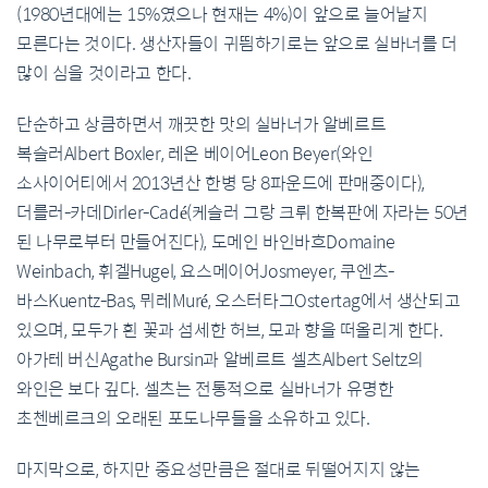
(1980년대에는 15%였으나 현재는 4%)이 앞으로 늘어날지
모른다는 것이다. 생산자들이 귀띔하기로는 앞으로 실바너를 더
많이 심을 것이라고 한다.
단순하고 상큼하면서 깨끗한 맛의 실바너가 알베르트
복슬러Albert Boxler, 레온 베이어Leon Beyer(와인
소사이어티에서 2013년산 한병 당 8파운드에 판매중이다),
더를러-카데Dirler-Cadé(케슬러 그랑 크뤼 한복판에 자라는 50년
된 나무로부터 만들어진다), 도메인 바인바흐Domaine
Weinbach, 휘겔Hugel, 요스메이어Josmeyer, 쿠엔츠-
바스Kuentz-Bas, 뮈레Muré, 오스터타그Ostertag에서 생산되고
있으며, 모두가 흰 꽃과 섬세한 허브, 모과 향을 떠올리게 한다.
아가테 버신Agathe Bursin과 알베르트 셀츠Albert Seltz의
와인은 보다 깊다. 셀츠는 전통적으로 실바너가 유명한
초첸베르크의 오래된 포도나무들을 소유하고 있다.
마지막으로, 하지만 중요성만큼은 절대로 뒤떨어지지 않는