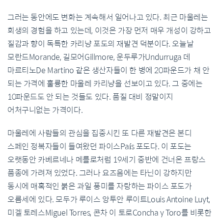
그러는 동안에도 변화는 계속해서 일어나고 있다. 최근 마울레는
회생의 경험을 하고 있는데, 이것은 가장 먼저 매우 개성이 강하고
질감과 향이 독특한 카리냥 포도의 재발견 덕분이다. 오늘날
모란드Morande, 길모어Gillmore, 운두루가Undurruga 데
마르티노De Martino 같은 생산자들이 한 병에 20파운드가 채 안
되는 가격에 훌륭한 마울레 카리냥을 선보이고 있다. 그 중에는
10파운드도 안 되는 것들도 있다. 품질 대비 정말이지
어처구니없는 가격이다.
마울레에 사람들의 관심을 집중시킨 또 다른 재발견은 본디
스페인 정복자들이 들여왔던 파이스País 포도다. 이 포도는
오랫동안 카베르네나 메를로처럼 19세기 중반에 건너온 프랑스
품종에 가려져 있었다. 그러나 요즈음에는 타닌이 강하지만
동시에 매혹적인 붉은 과일 풍미를 자랑하는 파이스 포도가
오름세에 있다. 모두가 루이스 앙투안 루이트Louis Antoine Luyt,
미겔 토레스Miguel Torres, 콘차 이 토로Concha y Toro를 비롯한