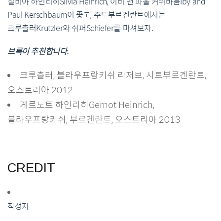
실비아 하인리히Silvia Heinrich, 이비 앤 파울 커쉬바움Iby and
Paul Kerschbaum이 좋고, 주드부르겐란트에서는
크루츨러Krutzler와 쉬퍼Schiefer를 마셔보자.
브룩이 추천합니다.
크루츨러, 블라우프랑키쉬 리저브, 시트부르겐란트,
오스트리아 2012
게르노트 하인리히Gernot Heinrich,
블라우프랑키쉬, 부르겐란트, 오스트리아 2013
CREDIT
작성자