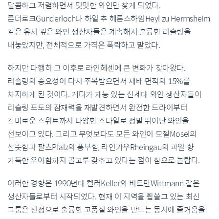
달콤하고 저렴하면서 밋밋한 와인만 찾게 되었다.
룬더로크Gunderloch나 하일 추 헤른스하임Heyl zu Herrnsheim
같은 유서 깊은 와인 생산자들은 계속해서 훌륭한 리슬링을
내놓았지만, 전체적으로 가격은 폭락하고 말았다.
하지만 다행히 그 이후로 라인헤센에 큰 변화가 찾아왔다.
리슬링의 중요성이 다시 주목받으면서 재배 면적의 15%를
차지하게 된 것이다. 게다가 재능 있는 신세대 와인 생산자들이
리슬링 포도의 잠재력을 재발견하면서 완전한 드라이부터
감미로운 스위트까지 다양한 스타일로 정말 뛰어난 와인을
선보이고 있다. 그리고 무엇보다도 모든 와인이 모젤Mosel의
산뜻함과 팔츠Pfalz의 풍부함, 라인가우Rheingau의 과일 향
가득한 우아함까지 골고루 갖추고 있다는 점이 참으로 놀랍다.
이러한 경향은 1990년대 켈러Keller와 비트만Wittmann 같은
생산자들로부터 시작되었다. 현재 이 지역을 휩쓸고 있는 최신
그룹은 진정으로 훌륭한 고품질 와인을 만드는 동시에 즐거움을