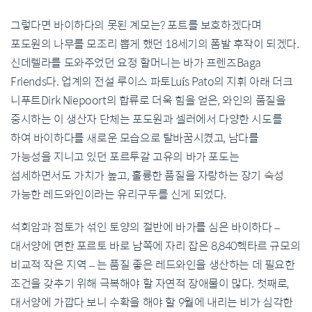
그렇다면 바이하다의 못된 계모는? 포트를 보호하겠다며
포도원의 나무를 모조리 뽑게 했던 18세기의 폼발 후작이 되겠다.
신데렐라를 도와주었던 요정 할머니는 바가 프렌즈Baga
Friends다. 업계의 전설 루이스 파토Luís Pato의 지휘 아래 더크
니푸트Dirk Niepoort의 합류로 더욱 힘을 얻은, 와인의 품질을
중시하는 이 생산자 단체는 포도원과 셀러에서 다양한 시도를
하여 바이하다를 새로운 모습으로 탈바꿈시켰고, 남다를
가능성을 지니고 있던 포르투갈 고유의 바가 포도는
섬세하면서도 가치가 높고, 훌륭한 품질을 자랑하는 장기 숙성
가능한 레드와인이라는 유리구두를 신게 되었다.
석회암과 점토가 섞인 토양의 절반에 바가를 심은 바이하다 –
대서양에 면한 포르토 바로 남쪽에 자리 잡은 8,840헥타르 규모의
비교적 작은 지역 – 는 품질 좋은 레드와인을 생산하는 데 필요한
조건을 갖추기 위해 극복해야 할 자연적 장애물이 많다. 첫째로,
대서양에 가깝다 보니 수확을 해야 할 9월에 내리는 비가 심각한