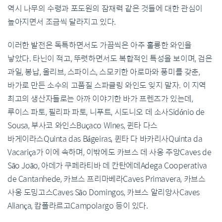
역시 나무의 수령과 포도원의 잠재력 같은 것들에 대한 관심이
높아지면서 조금씩 달라지고 있다.
이러한 발전은 독특하면서도 가끔씩은 아주 훌륭한 와인을
낳았다. 타닌이 적고, 뚜렷하면서도 복합적인 특성을 보이며, 검은
과일, 봉납, 올리브, 스파이스, 스모키한 아로마와 풍미를 갖춘,
바가로 만든 소수의 고품질 스파클링 와인도 잊지 말자. 이 지역
최고의 생산자들로는 아까 이야기한 바가 프렌즈가 있는데,
루이스 파토, 필리파 파토, 니푸트, 시도니오 데 소사Sidónio de
Sousa, 부사코 와인스Buçaco Wines, 퀸타 다스
바게이라스Quinta das Bágeiras, 퀸타 다 바카리사Quinta da
Vacariça가 이에 속하며, 이밖에도 카브스 데 사옹 주앙Caves de
São João, 아데가 쿠페라티바 데 칸탄에데Adega Cooperativa
de Cantanhede, 카브스 프리마베라Caves Primavera, 카브스
사옹 도밍고스Caves São Domingos, 카브스 알리앙사Caves
Aliança, 캄폴라르고Campolargo 등이 있다.