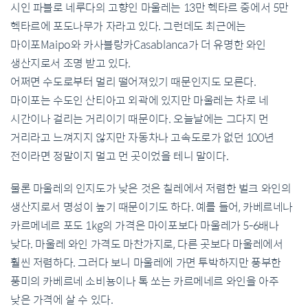
시인 파블로 네루다의 고향인 마울레는 13만 헥타르 중에서 5만
헥타르에 포도나무가 자라고 있다. 그런데도 최근에는
마이포Maipo와 카사블랑카Casablanca가 더 유명한 와인
생산지로서 조명 받고 있다.
어쩌면 수도로부터 멀리 떨어져있기 때문인지도 모른다.
마이포는 수도인 산티아고 외곽에 있지만 마울레는 차로 네
시간이나 걸리는 거리이기 때문이다. 오늘날에는 그다지 먼
거리라고 느껴지지 않지만 자동차나 고속도로가 없던 100년
전이라면 정말이지 멀고 먼 곳이었을 테니 말이다.
물론 마울레의 인지도가 낮은 것은 칠레에서 저렴한 벌크 와인의
생산지로서 명성이 높기 때문이기도 하다. 예를 들어, 카베르네나
카르메네르 포도 1kg의 가격은 마이포보다 마울레가 5-6배나
낮다. 마울레 와인 가격도 마찬가지로, 다른 곳보다 마울레에서
훨씬 저렴하다. 그러다 보니 마울레에 가면 투박하지만 풍부한
풍미의 카베르네 소비뇽이나 톡 쏘는 카르메네르 와인을 아주
낮은 가격에 살 수 있다.