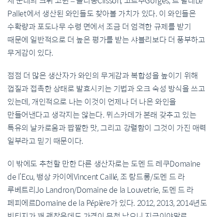
세 군데의 크뤼 코뮌 – 클리송Clisson, 고르주Gorges, 르 팔레Le
Pallet에서 생산된 와인들도 찾아볼 가치가 있다. 이 와인들은
수확량과 포도나무 수령 면에서 조금 더 엄격한 규제를 받기
때문에 일반적으로 더 높은 평가를 받는 샤블리보다 더 풍부하고
무게감이 있다.
점점 더 많은 생산자가 와인의 무게감과 복합성을 높이기 위해
껍질과 접촉한 상태로 발효시키는 기법과 오크 숙성 방식을 쓰고
있는데, 개인적으로 나는 이것이 언제나 더 나은 와인을
만들어낸다고 생각지는 않는다. 뮈스카데가 본래 갖추고 있는
특유의 날카로움과 짭짤한 맛, 그리고 강렬함이 그것이 가진 매력
일부라고 믿기 때문이다.
이 밖에도 추천할 만한 다른 생산자로는 도멘 드 레쿠Domaine
de l’Ecu, 뱅상 카이에Vincent Caillé, 조 랑드롱/도멘 드 라
루베트리Jo Landron/Domaine de la Louvetrie, 도멘 드 라
페피에르Domaine de la Pépière가 있다. 2012, 2013, 2014년도
빈티지가 꽤 괜찮은데도 가격이 무척 낮으니 지금이야말로