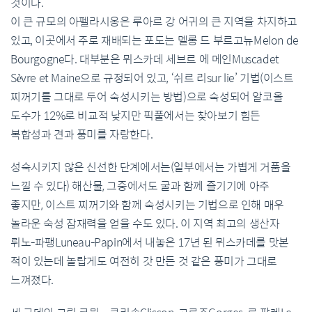
것이다.
이 큰 규모의 아펠라시옹은 루아르 강 어귀의 큰 지역을 차지하고
있고, 이곳에서 주로 재배되는 포도는 멜롱 드 부르고뉴Melon de
Bourgogne다. 대부분은 뮈스카데 세브르 에 메인Muscadet
Sèvre et Maine으로 규정되어 있고, ‘쉬르 리sur lie’ 기법(이스트
찌꺼기를 그대로 두어 숙성시키는 방법)으로 숙성되어 알코올
도수가 12%로 비교적 낮지만 픽풀에서는 찾아보기 힘든
복합성과 견과 풍미를 자랑한다.
성숙시키지 않은 신선한 단계에서는(일부에서는 가볍게 거품을
느낄 수 있다) 해산물, 그중에서도 굴과 함께 즐기기에 아주
좋지만, 이스트 찌꺼기와 함께 숙성시키는 기법으로 인해 매우
놀라운 숙성 잠재력을 얻을 수도 있다. 이 지역 최고의 생산자
뤼노-파팽Luneau-Papin에서 내놓은 17년 된 뮈스카데를 맛본
적이 있는데 놀랍게도 여전히 갓 만든 것 같은 풍미가 그대로
느껴졌다.