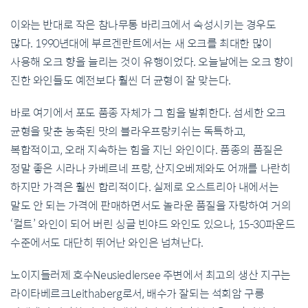
이와는 반대로 작은 참나무통 바리크에서 숙성시키는 경우도
많다. 1990년대에 부르겐란트에서는 새 오크를 최대한 많이
사용해 오크 향을 늘리는 것이 유행이었다. 오늘날에는 오크 향이
진한 와인들도 예전보다 훨씬 더 균형이 잘 맞는다.
바로 여기에서 포도 품종 자체가 그 힘을 발휘한다. 섬세한 오크
균형을 맞춘 농축된 맛의 블라우프랑키쉬는 독특하고,
복합적이고, 오래 지속하는 힘을 지닌 와인이다. 품종의 품질은
정말 좋은 시라나 카베르네 프랑, 산지오베제와도 어깨를 나란히
하지만 가격은 훨씬 합리적이다. 실제로 오스트리아 내에서는
말도 안 되는 가격에 판매하면서도 놀라운 품질을 자랑하여 거의
‘컬트’ 와인이 되어 버린 싱글 빈야드 와인도 있으나, 15-30파운드
수준에서도 대단히 뛰어난 와인은 넘쳐난다.
노이지들러제 호수Neusiedlersee 주변에서 최고의 생산 지구는
라이타베르크Leithaberg로서, 배수가 잘되는 석회암 구릉