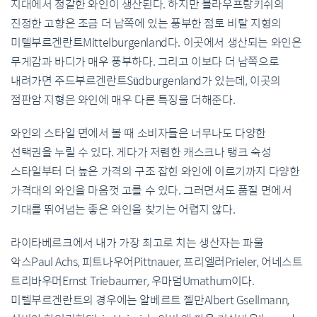
지대에서 정갈한 와인이 생산된다. 하지만 블라우프랑키쉬의
진정한 고향은 조금 더 남쪽에 있는 풍부한 점토 비탈 지형의
미텔부르겐란트Mittelburgenland다. 이곳에서 생산되는 와인은
무게감과 바디가 매우 풍부하다. 그리고 이보다 더 남쪽으로
내려가면 주드부르겐란트Südburgenland가 있는데, 이곳의
점판암 지형은 와인에 매우 다른 특징을 더해준다.
와인의 스타일 면에서 볼 때 소비자들은 너무나도 다양한
선택권을 누릴 수 있다. 게다가 저렴한 캐스크나 탱크 숙성
스타일부터 더 높은 가격의 구조 잡힌 와인에 이르기까지 다양한
가격대의 와인을 마음껏 고를 수 있다. 그러면서도 품질 면에서
기대를 뛰어넘는 좋은 와인을 찾기는 어렵지 않다.
라이타베르크에서 내가 가장 최고로 치는 생산자는 파울
악스Paul Achs, 피트나우어Pittnauer, 프리엘러Prieler, 어네스트
트리바우머Ernst Triebaumer, 우마덤Umathum이다.
미텔부르겐란트의 경우에는 알베르트 젤만Albert Gsellmann,