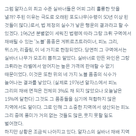
그럼 알자스의 최고 수준 실바너들은 어찌 그리 훌륭한 맛을
낼까? 주된 이유는 극도로 오래된 포도나무(수령이 50년 이상 된
것들이 많다.)로서, 법 제정의 실수가 낳은 행운의 결과라고 할 수
있겠다. 1962년 분별없이 세워진 법령에 따라 그랑 크뤼 구역에서
재배될 수 있는 ‘노블’ 품종은 게뷔르츠트라미너, 피노 그리,
뮈스카, 리즐링, 이 네 가지로 한정되었다. 당연히 그 구역에서는
실바너 나무가 모조리 뽑히고 말았다. 실바너로 만든 와인은 그랑
크뤼라는 라벨에서 얻어지는 높은 가격에 판매할 수 없기
때문이었다. 이것은 또한 위의 네 가지 노블 품종의 식수가
늘어나는 결과를 낳았다. (실제로 1976년 알자스에서 피노
그리의 재배 면적은 전체의 3%도 채 되지 않았으나 오늘날은
15%에 달한다) 그것도 그 품종들을 심기에 적합하지 않은
지역에서도 말이다. 그로 인해 그 소중한 지역에서 생산되는 피노
그리 중에 풍미가 거의 없는 것들도 많은, 웃지 못할 일도
벌어졌다.
하지만 상황은 조금씩 나아지고 있다. 알자스의 실바너 재배 지역