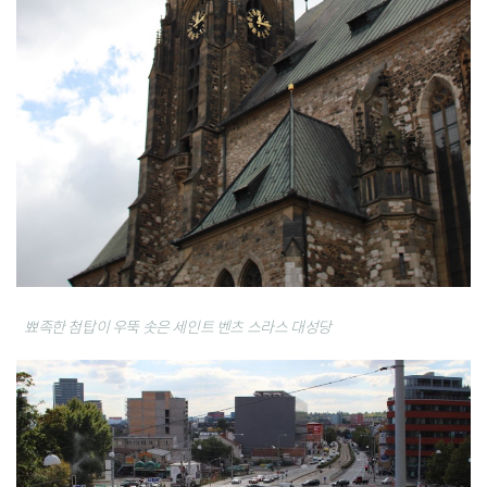
뾰족한 첨탑이 우뚝 솟은 세인트 벤츠 스라스 대성당