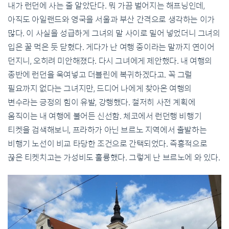
내가 런던에 사는 줄 알았단다. 뭐 가끔 벌어지는 해프닝인데,
아직도 아일랜드와 영국을 서울과 부산 간격으로 생각하는 이가
많다. 이 사실을 성급하게 그녀의 말 사이로 밀어 넣었더니 그녀의
입은 꿀 먹은 듯 닫혔다. 게다가 난 여행 중이라는 말까지 연이어
던지니, 오히려 미안해졌다. 다시 그녀에게 제안했다. 내 여행의
종반에 런던을 욱여넣고 더블린에 복귀하겠다고. 꼭 그럴
필요까지 없다는 그녀지만, 드디어 나에게 찾아온 여행의
변수라는 긍정의 힘이 유발, 강행했다. 철저히 사전 계획에
움직이는 내 여행에 불어든 신선함. 체코에서 런던행 비행기
티켓을 검색해보니, 프라하가 아닌 브르노 지역에서 출발하는
비행기 노선이 비교 타당한 조건으로 간택되었다. 즉흥적으로
끊은 티켓치고는 가성비도 훌륭했다. 그렇게 난 브르노에 와 있다.