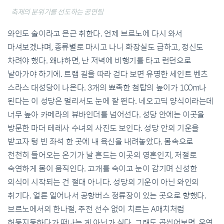
축제의 분위기를 선도하는 공연팀
와인도 술이라고 은근 취한다. 언제 브르노에 다시 와서
마셔보겠냐며, 종류별로 마시고 나니 화장실도 급하고, 정신도
차려야 했다. 왜냐하면, 난 저녁에 비행기를 타고 런던으로
날아가야 하기에. 트램 길을 따라 걷다 보면 유명한 세인트 벤츠
스라스 대성당이 나온다. 3개의 뾰족한 첨탑의 높이가 100m나
된다는 이 성당은 멀리서도 눈에 잘 띈다. 네오고딕 양식이라는데
너무 높아 카메라의 뷰바인더를 넘어선다. 성당 안에는 이곳을
방문한 마더 테레사 수녀의 사진도 보인다. 성당 안의 기운을
받고자 텅 빈 좌석 한 곳에 내 육신을 내려놓았다. 몸속으로
천천히 들어오는 온기가 날 흔드는 이곳의 영혼인지, 저절로
숙연하게 몸이 움직인다. 고개를 숙이고 눈이 감기며 신성한
의식이 시작되는 건 절대 아니다. 성당의 기운이 아닌 와인의
취기다. 얼른 일어나서 공항버스 정류장이 있는 곳으로 향했다.
브르노에서의 한나절, 주전 선수 없이 치르는 A매치처럼
허둥지둥하다가 떠나는 게 아닌가 싶다. 그래도 곱씹어보면, 우연