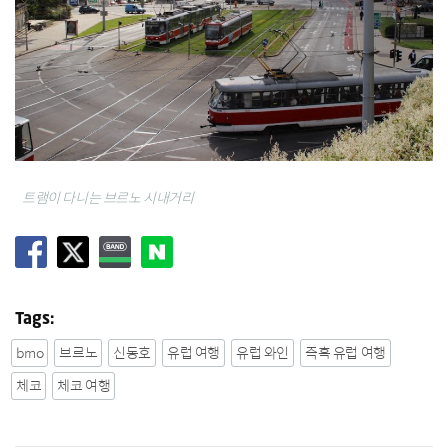
트램이 다니는 브르노 시내거리
Tags:
brno
브르노
신동호
유럽 여행
유럽 와인
즉흑 유럽 여행
체코
체코 여행