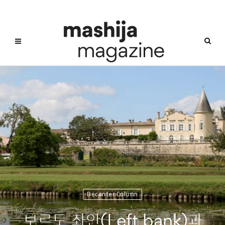
Decanter Column
보르도 좌안(Left bank)과