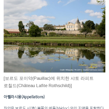
[보르도 포이약(Pauillac)에 위치한 샤토 라피트
로칠드(Château Lafite Rothschild)]
아펠라시옹(Appellations)
좌안은 보르도 시(市) 북쪽의 메독(Médoc) 와인 지역을 포함한다.