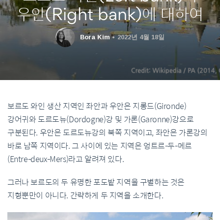
우안(Right bank)에 대하여
Bora Kim
2022년 4월 18일
보르도 와인 생산 지역인 좌안과 우안은 지롱드(Gironde)
강어귀와 도르도뉴(Dordogne)강 및 가론(Garonne)강으로
구분된다. 우안은 도르도뉴강의 북쪽 지역이고, 좌안은 가론강의
바로 남쪽 지역이다. 그 사이에 있는 지역은 엉트르-두-메르
(Entre-deux-Mers)라고 알려져 있다.
그러나 보르도의 두 유명한 포도밭 지역을 구별하는 것은
지형뿐만이 아니다. 간략하게 두 지역을 소개한다.