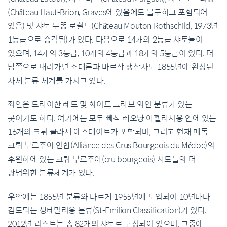
(Château Haut-Brion, Graves에 있음에도 불구하고 포함되어
있음) 및 샤토 무똥 로쉴드(Château Mouton Rothschild, 1973년
1등급으로 승격됨)가 있다. 다음으로 14개의 2등급 샤토들이
있으며, 14개의 3등급, 10개의 4등급과 18개의 5등급이 있다. 더
남쪽으로 내려가면 소테른과 바르삭 생산자도 1855년에 완성된
자체 분류 체계를 가지고 있다.
좌안은 드라이한 레드 및 화이트 그라브 와인 분류가 있는
곳이기도 하다. 여기에는 모두 뻬삭 레오냥 아펠라시옹 안에 있는
16개의 크뤼 클라세 에스테이트가 포함되며, 그리고 현재 메독
크뤼 부르주아 연합(Alliance des Crus Bourgeois du Médoc)의
후원하에 있는 크뤼 부르주아(cru bourgeois) 샤토들의 더
광범위한 분류체계가 있다.
우안에는 1855년 분류와 다르게 1955년에 도입되어 10년마다
검토되는 생테밀리옹 분류(St-Emilion Classification)가 있다.
2012년 리스트는 총 82개의 샤토로 구성되어 있으며, 그중에