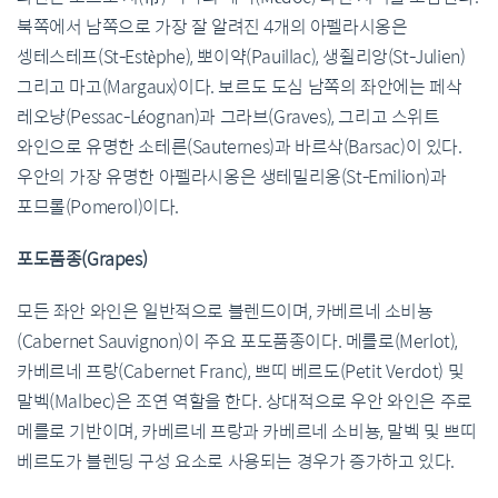
북쪽에서 남쪽으로 가장 잘 알려진 4개의 아펠라시옹은
셍테스테프(St-Estèphe), 뽀이약(Pauillac), 생쥘리앙(St-Julien)
그리고 마고(Margaux)이다. 보르도 도심 남쪽의 좌안에는 페삭
레오냥(Pessac-Léognan)과 그라브(Graves), 그리고 스위트
와인으로 유명한 소테른(Sauternes)과 바르삭(Barsac)이 있다.
우안의 가장 유명한 아펠라시옹은 생테밀리옹(St-Emilion)과
포므롤(Pomerol)이다.
포도품종(Grapes)
모든 좌안 와인은 일반적으로 블렌드이며, 카베르네 소비뇽
(Cabernet Sauvignon)이 주요 포도품종이다. 메를로(Merlot),
카베르네 프랑(Cabernet Franc), 쁘띠 베르도(Petit Verdot) 및
말벡(Malbec)은 조연 역할을 한다. 상대적으로 우안 와인은 주로
메를로 기반이며, 카베르네 프랑과 카베르네 소비뇽, 말벡 및 쁘띠
베르도가 블렌딩 구성 요소로 사용되는 경우가 증가하고 있다.