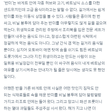
‘반미’는 바게트 안에 각종 허브와 고기, 베트남식 소스를 더한
샌드위치인데 고급 음식이라고는 말할 수 없다. 길가에서는 쉽게
반미를 파는 이동식 상점을 볼 수 있다. 사람들은 종이에 한 번
싸고, 비닐 봉투에 담아 주는 반미를 아무렇지도 않게 길을 걸으며
먹는다. 위생적으로 관리된 주방에서 조리복을 입은 전문 셰프가
만들어 내주는 음식도 아니고, 정성스럽게 마련된 식탁에서
정갈하게 먹는 음식도 아니다. 그냥 간식 겸 먹는 길거리 음식일
뿐이다. 심지어 오토바이 매연 탓에 숨을 쉬기도 힘든 베트남의
도롯가에서 그나마 지킨 위생이라고는 만드는 사람이 쓰는
일회용 비닐장갑이 전부일 뿐인 이 싸구려 음식이 내게 베트남의
여유를 상기시켜주는 안내자가 될 줄은 당시에는 생각도 못 했던
일이다.
어쨌든 반을 가른 바게트 안에 사실은 어떤 맛인지 짐작도 안
되는 식재료들로 속을 채운 반미를 비닐 봉투에 담아 덜렁덜렁
가지고 리조트 안에는 들어 왔다. 그리고 망고니 패션 프룻이니
하는 열대 과일들도 주섬주섬 사서 왔다. 해가 지고 나면 더