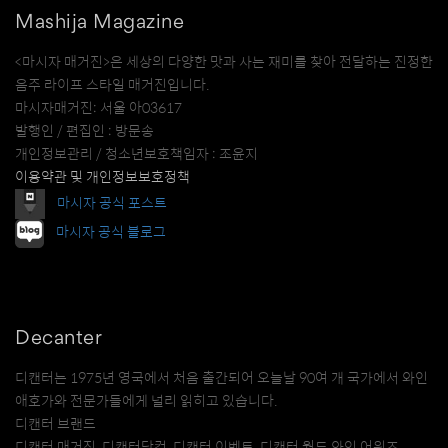
Mashija Magazine
<마시자 매거진>은 세상의 다양한 맛과 사는 재미를 찾아 전달하는 진정한
음주 라이프 스타일 매거진입니다.
마시자매거진: 서울 아03617
발행인 / 편집인 : 방문송
개인정보관리 / 청소년보호책임자 : 조윤지
이용약관 및 개인정보보호정책
마시자 공식 포스트
마시자 공식 블로그
Decanter
디캔터는 1975년 영국에서 처음 출간되어 오늘날 90여 개 국가에서 와인
애호가와 전문가들에게 널리 읽히고 있습니다.
디캔터 브랜드
디캔터 매거진, 디캔터닷컴, 디캔터 이벤트, 디캔터 월드 와인 어워즈,