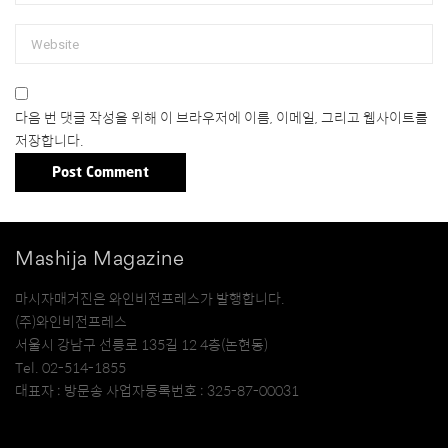
다음 번 댓글 작성을 위해 이 브라우저에 이름, 이메일, 그리고 웹사이트를
저장합니다.
Mashija Magazine
마시자매거진은 와인비전프레스가 발행합니다.
(주)와인비전프레스
서울시 강남구 선릉로 135길 12 4층(논현동)
Tel. 02-514-1855
대표자 : 방문송 사업자등록번호 : 325-87-00031