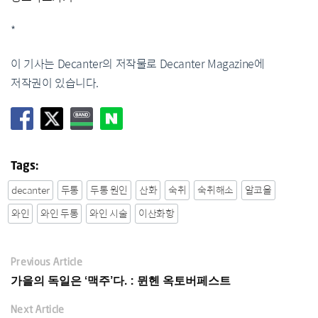
*
이 기사는 Decanter의 저작물로 Decanter Magazine에
저작권이 있습니다.
Tags:
decanter
두통
두통 원인
산화
숙취
숙취해소
알코올
와인
와인 두통
와인 시술
이산화항
Previous Article
가을의 독일은 ‘맥주’다. : 뮌헨 옥토버페스트
Next Article