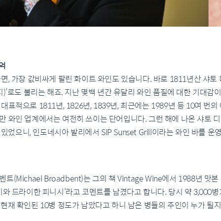
4억
면, 가장 값비싸게 팔린 화이트 와인도 있습니다. 바로 1811년산 샤토 
성 빈티지)’로도 불리는 해죠. 지난 몇백 년간 유달리 와인 품질에 대한 기대
적으로 1811년, 1826년, 1839년, 최근에는 1989년 등 10여 번
 와인 업계에서는 여전히 쓰이는 단어입니다. 그런 해에 나온 샤토 디켐을
있었으니, 인도네시아 발리에서 SIP Sunset Grill이라는 와인 바를 운영하는 
ichael Broadbent)는 그의 책 Vintage Wine에서 1988년 
이와 드라이한 피니시’라고 코멘트를 남겼다고 합니다. 당시 약 3,000
현재 확인된 10병 정도가 남았다고 하니 남은 병들의 주인이 누가 될