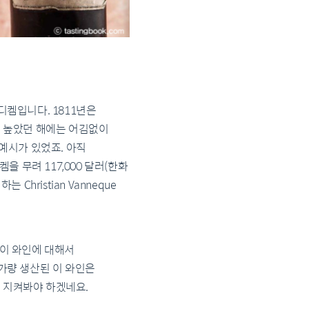
디켐입니다. 1811년은
감이 높았던 해에는 어김없이
의 예시가 있었죠. 아직
 무려 117,000 달러(한화
Christian Vanneque
맛본 이 와인에 대해서
병가량 생산된 이 와인은
지 지켜봐야 하겠네요.