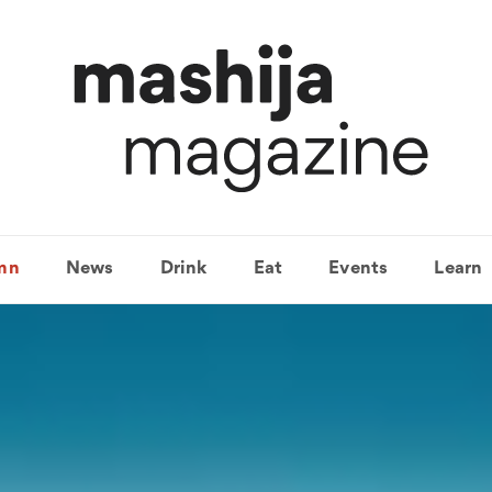
mn
News
Drink
Eat
Events
Learn