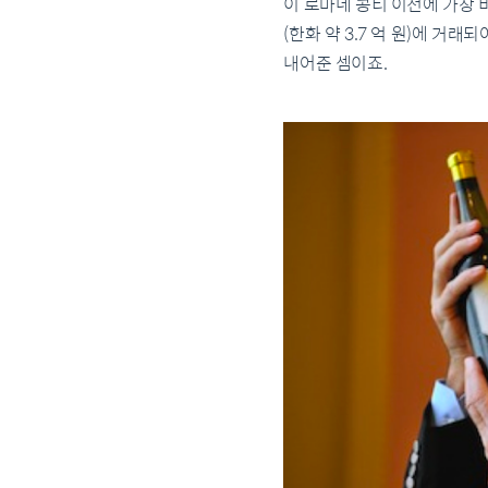
이 로마네 콩티 이전에 가장 비
(한화 약 3.7 억 원)에 거
내어준 셈이죠.