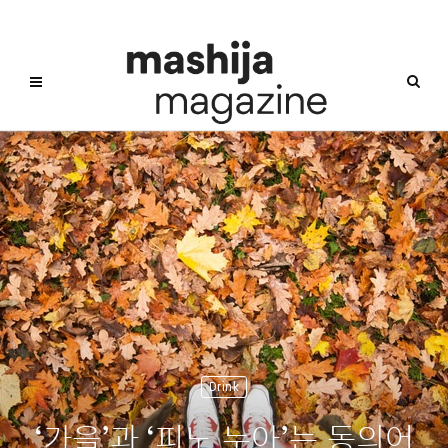
Drink
‘가을’과 ‘피노 누아’는 동의어