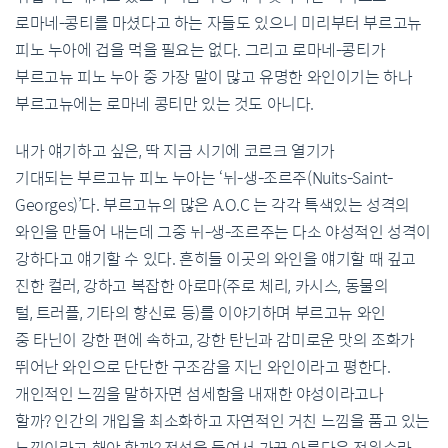
로마네-콩티를 마셨다고 하는 자들도 있으니 미리부터 부르고뉴
피노 누아에 겁을 먹을 필요는 없다. 그리고 로마네-콩티가
부르고뉴 피노 누아 중 가장 말이 많고 유명한 와인이기는 하나
부르고뉴에는 로마네 콩티만 있는 것도 아니다.
내가 얘기하고 싶은, 딱 지금 시기에 코르크 열기가
기대되는 부르고뉴 피노 누아는 ‘뉘-생-조르주(Nuits-Saint-
Georges)’다. 부르고뉴의 많은 A.O.C 는 각각 특색있는 성격의
와인을 만들어 내는데 그중 뉘-생-조르주는 다소 야성적인 성격이
강하다고 얘기할 수 있다. 흔히들 이곳의 와인을 얘기할 때 깊고
진한 컬러, 강하고 복잡한 아로마(주로 체리, 카시스, 동물의
털, 트러플, 기타의 향신료 등)를 이야기하며 부르고뉴 와인
중 타닌이 강한 편에 속하고, 강한 탄닌과 감미로운 맛의 조화가
뛰어난 와인으로 단단한 구조감을 지닌 와인이라고 평한다.
개인적인 느낌을 말하자면 섬세함을 내재한 야성이라고나
할까? 인간의 개입을 최소화하고 자연적인 거친 느낌을 품고 있는