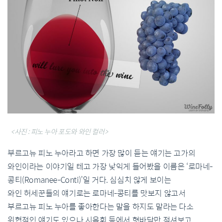
<사진 : 피노 누아 포도와 와인 컬러>
부르고뉴 피노 누아라고 하면 가장 많이 듣는 얘기는 고가의
와인이라는 이야기일 테고 가장 낯익게 들어봤을 이름은 ‘로마네-
콩티(Romanee-Conti)’일 거다. 심심치 않게 보이는
와인 허세꾼들의 얘기로는 로마네-콩티를 맛보지 않고서
부르고뉴 피노 누아를 좋아한다는 말을 하지도 말라는 다소
위협적인 얘기도 있으나 시음회 등에서 혓바닥만 적셔보고