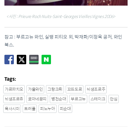
<사진 : Prieure Roch Nuits-Saint-Georges Vieilles Vignes 2006>
참고 : 부르고뉴 와인, 실뱅 피티오 외, 박재화/이정욱 공저, 와인
북스.
Tags:
가르파치오
가을와인
그랑크뤼
꼬뜨도르
뉘생조르주
뉘생조르쥬
로마네꽁띠
병천순대
부르고뉴
스테이크
안심
육사시미
트러플
피노누아
피순대