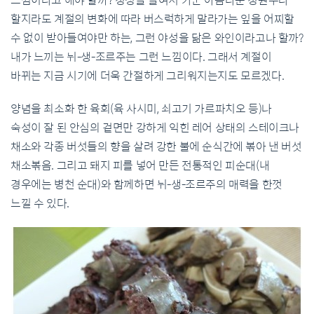
느낌이라고 해야 할까? 정성을 들여서 가꾼 아름다운 정원수라
할지라도 계절의 변화에 따라 버스럭하게 말라가는 잎을 어찌할
수 없이 받아들여야만 하는, 그런 야성을 닮은 와인이라고나 할까?
내가 느끼는 뉘-생-조르주는 그런 느낌이다. 그래서 계절이
바뀌는 지금 시기에 더욱 간절하게 그리워지는지도 모르겠다.
양념을 최소화 한 육회(육 사시미, 쇠고기 가르파치오 등)나
숙성이 잘 된 안심의 겉면만 강하게 익힌 레어 상태의 스테이크나
채소와 각종 버섯들의 향을 살려 강한 불에 순식간에 볶아 낸 버섯
채소볶음. 그리고 돼지 피를 넣어 만든 전통적인 피순대(내
경우에는 병천 순대)와 함께하면 뉘-생-조르주의 매력을 한껏
느낄 수 있다.