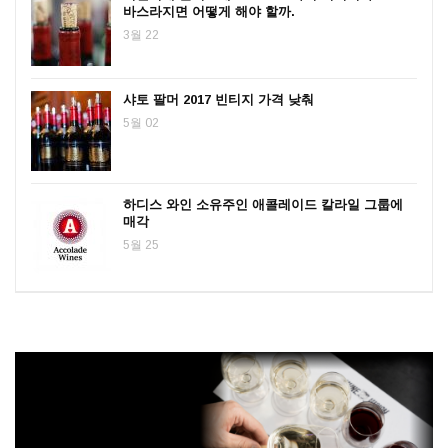
바스라지면 어떻게 해야 할까.
3월 22
샤토 팔머 2017 빈티지 가격 낮춰
5월 02
하디스 와인 소유주인 애콜레이드 칼라일 그룹에
매각
5월 25