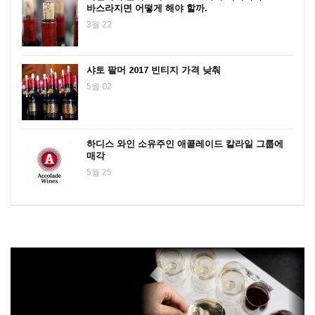
바스라지면 어떻게 해야 할까.
3월 22
샤토 팔머 2017 빈티지 가격 낮춰
5월 02
하디스 와인 소유주인 애콜레이드 칼라일 그룹에
매각
5월 25