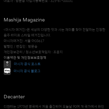
대표자 : 방문송 사업자등록번호 : 325-87-00031
Mashija Magazine
<마시자 매거진>은 세상의 다양한 맛과 사는 재미를 찾아 전달하는 진정한
음주 라이프 스타일 매거진입니다.
마시자매거진: 서울 아03617
발행인 / 편집인 : 방문송
개인정보관리 / 청소년보호책임자 : 조윤지
이용약관 및 개인정보보호정책
마시자 공식 포스트
마시자 공식 블로그
Decanter
디캔터는 1975년 영국에서 처음 출간되어 오늘날 90여 개 국가에서 와인