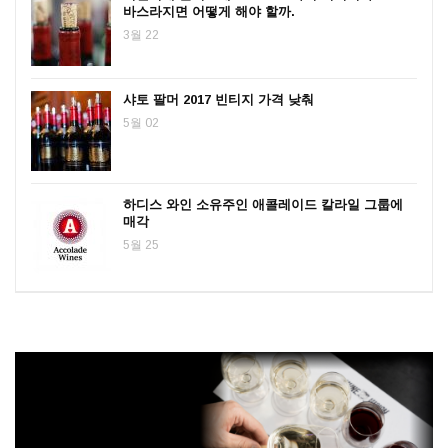
바스라지면 어떻게 해야 할까.
3월 22
샤토 팔머 2017 빈티지 가격 낮춰
5월 02
하디스 와인 소유주인 애콜레이드 칼라일 그룹에
매각
5월 25