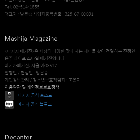
Tel. 02-514-1855
대표자 : 방문송 사업자등록번호 : 325-87-00031
Mashija Magazine
<마시자 매거진>은 세상의 다양한 맛과 사는 재미를 찾아 전달하는 진정한
음주 라이프 스타일 매거진입니다.
마시자매거진: 서울 아03617
발행인 / 편집인 : 방문송
개인정보관리 / 청소년보호책임자 : 조윤지
이용약관 및 개인정보보호정책
마시자 공식 포스트
마시자 공식 블로그
Decanter