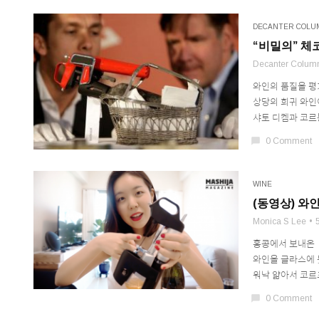
DECANTER COLU
“비밀의” 체
Decanter Colum
와인의 품질을 평가
상당의 희귀 와인
샤토 디켐과 코르
chat_bubble
0 Comment
WINE
(동영상) 와인
Monica S Lee
홍콩에서 보내온 
와인을 글라스에 붓
워낙 얇아서 코르
chat_bubble
0 Comment