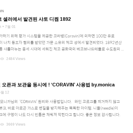
MN
코 셀러에서 발견된 샤토 디켐 1892
n
7월 01
하기 위해 평가 시스템을 제공한 코라뱅(Coravin)에 의하면 100만 유로
이 나치 동조자 혐의를 받았던 가문 소유의 체코 성에서 발견되었다. 1892년산
통 샤를마뉴는 중세 시대에 세워진 체코 공화국의 베코브나드테플로 수도원의 ...
visibility
2484 Views
 오픈과 보관을 동시에 ! ‘CORAVIN’ 사용법 by.monica
5월 12
모니카님의 ‘CORAVIN’ 원리와 사용법입니다. 와인 코르크를 제거하지 않고
고, 바로 아르곤 가스로 변질을 방지해주는 똑똑한 아이템. 니들(needle)이
크에 구멍이 나도 다시 빈틈은 채워져 막힌다고 합니다. 좋은 정보 감사합니다.
visibility
3669 Views