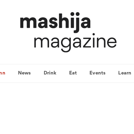
mn
News
Drink
Eat
Events
Learn
Coravin