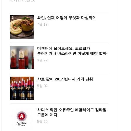
김재영
8월 10
와인, 언제 어떻게 무엇과 마실까?
7월 18
디캔터에 물어보세요. 코르크가
부러지거나 바스라지면 어떻게 해야 할까.
3월 22
샤토 팔머 2017 빈티지 가격 낮춰
5월 02
하디스 와인 소유주인 애콜레이드 칼라일
그룹에 매각
5월 25