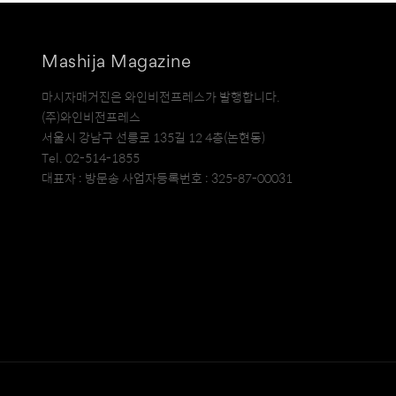
Mashija Magazine
마시자매거진은 와인비전프레스가 발행합니다.
(주)와인비전프레스
서울시 강남구 선릉로 135길 12 4층(논현동)
Tel. 02-514-1855
대표자 : 방문송 사업자등록번호 : 325-87-00031