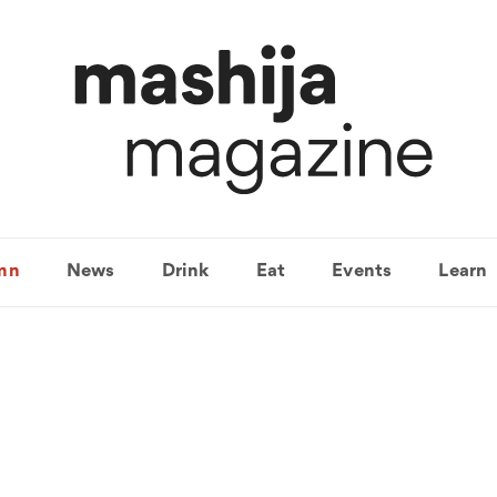
mn
News
Drink
Eat
Events
Learn
헝가리와인