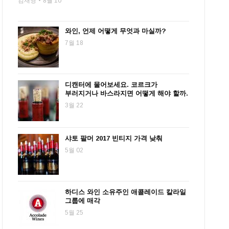
김재영
8월 10
와인, 언제 어떻게 무엇과 마실까?
7월 18
디캔터에 물어보세요. 코르크가
부러지거나 바스라지면 어떻게 해야 할까.
3월 22
샤토 팔머 2017 빈티지 가격 낮춰
5월 02
하디스 와인 소유주인 애콜레이드 칼라일
그룹에 매각
5월 25