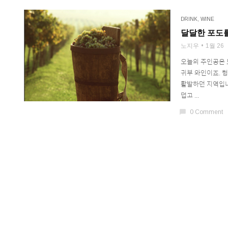
DRINK
,
WINE
달달한 포도를
노지우
1월 26
오늘의 주인공은 
귀부 와인이죠. 헝
활발하던 지역입니다
덥고 ...
chat_bubble
0 Comment