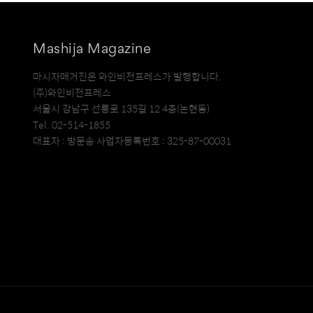
Mashija Magazine
마시자매거진은 와인비전프레스가 발행합니다.
(주)와인비전프레스
서울시 강남구 선릉로 135길 12 4층(논현동)
Tel. 02-514-1855
대표자 : 방문송 사업자등록번호 : 325-87-00031