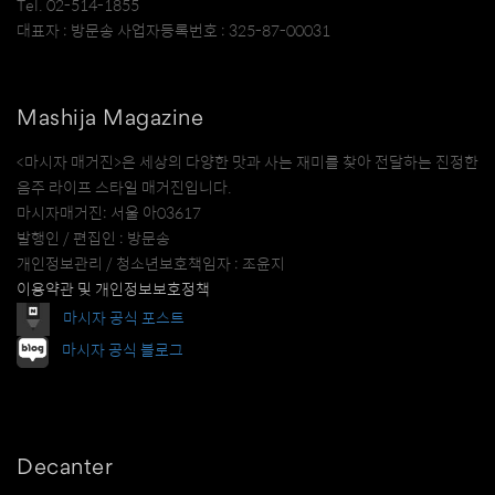
Tel. 02-514-1855
대표자 : 방문송 사업자등록번호 : 325-87-00031
Mashija Magazine
<마시자 매거진>은 세상의 다양한 맛과 사는 재미를 찾아 전달하는 진정한
음주 라이프 스타일 매거진입니다.
마시자매거진: 서울 아03617
발행인 / 편집인 : 방문송
개인정보관리 / 청소년보호책임자 : 조윤지
이용약관 및 개인정보보호정책
마시자 공식 포스트
마시자 공식 블로그
Decanter