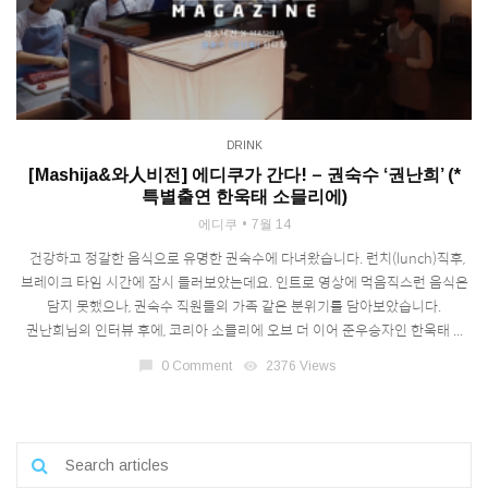
DRINK
[Mashija&와人비전] 에디쿠가 간다! – 권숙수 ‘권난희’ (*
특별출연 한욱태 소믈리에)
에디쿠
7월 14
건강하고 정갈한 음식으로 유명한 권숙수에 다녀왔습니다. 런치(lunch)직후,
브레이크 타임 시간에 잠시 들러보았는데요. 인트로 영상에 먹음직스런 음식은
담지 못했으나, 권숙수 직원들의 가족 같은 분위기를 담아보았습니다.
권난희님의 인터뷰 후에, 코리아 소믈리에 오브 더 이어 준우승자인 한욱태 ...
chat_bubble
0 Comment
visibility
2376 Views