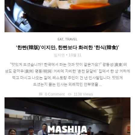
EAT
,
TRAVEL
‘한빤(韓版)’이지만, 한빤보다 화려한 ‘한식(韓食)’
임지연
10월 11
“맛있게 드셨습니까? 한국에서 파는 것과 맛이 같은가요?” 광동성(廣東)의
성도 광저우(廣州) 명동(明洞) 거리에 자리한 ‘춘천 닭갈비’ 집에서 한 상 거하게
먹고 마시고 나오는 길에, 레스토랑 주인이 건 낸 인사말입니다. 맛있게
드셨는지 묻는 인사는 의례적인 안부였을 ...
chat_bubble
0 Comment
visibility
1138 Views