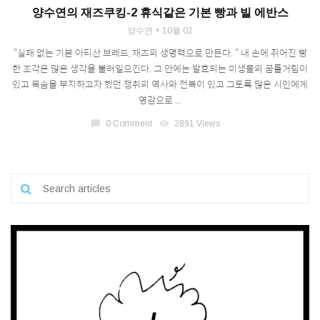
양수연의 재즈쿠킹-2 휴식같은 기본 빵과 빌 에반스
양수연
10월 02
“실패 없는 기본 아티산 브레드, 재즈의 생명력으로 만든다. “ 내 손에 쥐어진 빵
한 조각은 많은 생각을 불러일으킨다. 그 안에는 발효되는 미생물의 꿈틀거림이
있고 목숨을 부지하고자 했던 쟁취의 역사와 전복이 있고 그토록 많은 시인에게
영감으로 ...
chat_bubble
0 Comment
visibility
2891 Views