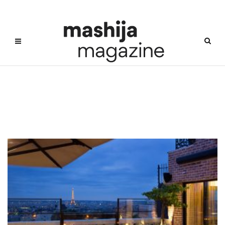
파리지엔느