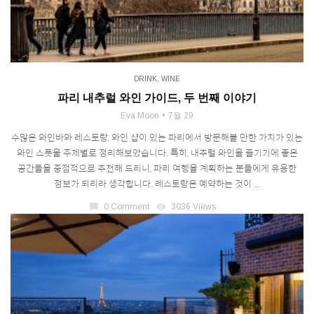
DRINK
,
WINE
파리 내추럴 와인 가이드, 두 번째 이야기
Eva Moon
7월 29
수많은 와인바와 레스토랑, 와인 샵이 있는 파리에서 방문해볼 만한 가치가 있는
와인 스폿을 주제별로 정리해보았습니다. 특히, 내추럴 와인을 즐기기에 좋은
공간들을 중점적으로 추천해 드리니, 파리 여행을 계획하는 분들에게 유용한
정보가 되리라 생각합니다. 레스토랑은 예약하는 것이 ...
chat_bubble
0 Comment
visibility
3036 Views