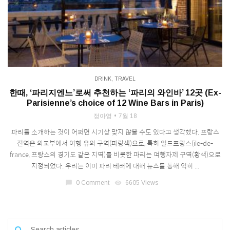
DRINK
,
TRAVEL
한때, ‘파리지엔느’로써 추천하는 ‘파리의 와인바’ 12곳 (Ex-
Parisienne’s choice of 12 Wine Bars in Paris)
정아영
7월 18
파리를 소개하는 것이 어쩌면 시기상 맞지 않을 수도 있다고 생각했다. 프랑스
전역은 외교부에서 여행 유의 구역(파랑색)으로, 특히 일드프랑스(ile-de-
france, 프랑스의 경기도 같은 지역)를 비롯한 파리는 여행자제 구역(황색)으로
지정되었다. 우리는 이미 파리 테러에 대해 뉴스를 통해 익히 ...
chat_bubble
0 Comment
visibility
6605 Views