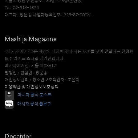
서울시 강남구 선릉로 135길 12 4층(논현동)
Tel. 02-514-1855
대표자 : 방문송 사업자등록번호 : 325-87-00031
Mashija Magazine
<마시자 매거진>은 세상의 다양한 맛과 사는 재미를 찾아 전달하는 진정한
음주 라이프 스타일 매거진입니다.
마시자매거진: 서울 아03617
발행인 / 편집인 : 방문송
개인정보관리 / 청소년보호책임자 : 조윤지
이용약관 및 개인정보보호정책
마시자 공식 포스트
마시자 공식 블로그
Decanter