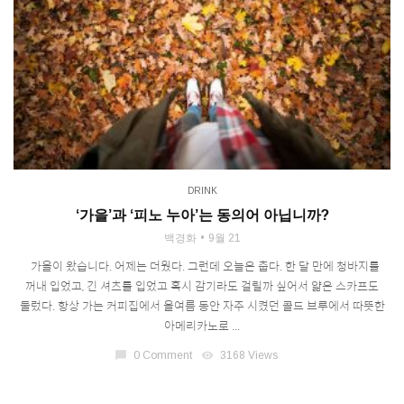
DRINK
‘가을’과 ‘피노 누아’는 동의어 아닙니까?
백경화
9월 21
가을이 왔습니다. 어제는 더웠다. 그런데 오늘은 춥다. 한 달 만에 청바지를
꺼내 입었고, 긴 셔츠를 입었고 혹시 감기라도 걸릴까 싶어서 얇은 스카프도
둘렀다. 항상 가는 커피집에서 올여름 동안 자주 시켰던 콜드 브루에서 따뜻한
아메리카노로 ...
chat_bubble
0 Comment
visibility
3168 Views