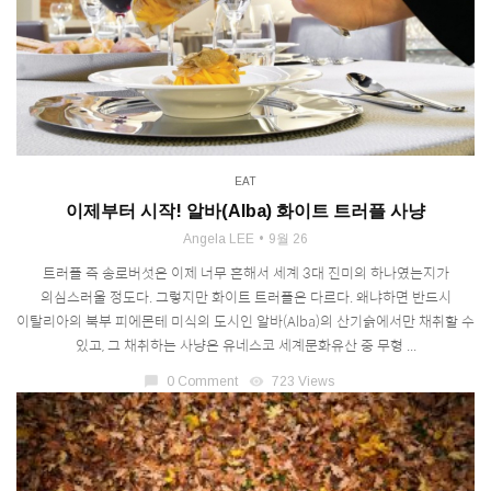
EAT
이제부터 시작! 알바(Alba) 화이트 트러플 사냥
Angela LEE
9월 26
트러플 즉 송로버섯은 이제 너무 흔해서 세계 3대 진미의 하나였는지가
의심스러울 정도다. 그렇지만 화이트 트러플은 다르다. 왜냐하면 반드시
이탈리아의 북부 피에몬테 미식의 도시인 알바(Alba)의 산기슭에서만 채취할 수
있고, 그 채취하는 사냥은 유네스코 세계문화유산 중 무형 ...
chat_bubble
0 Comment
visibility
723 Views