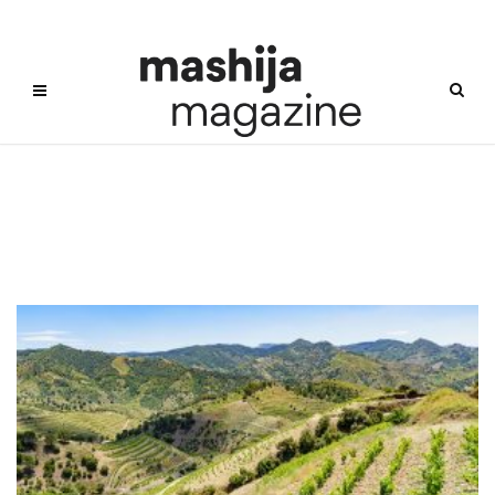
크뤼 시스템