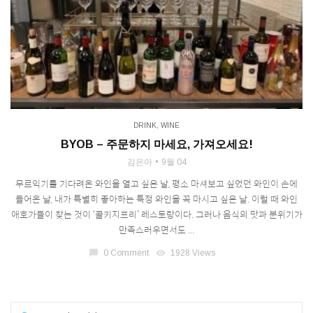
DRINK
,
WINE
BYOB – 주문하지 마세요, 가져오세요!
김은아
9월 04
무르익기를 기다려온 와인을 열고 싶은 날, 평소 마셔보고 싶었던 와인이 손에
들어온 날, 내가 특별히 좋아하는 특정 와인을 꼭 마시고 싶은 날. 이럴 때 와인
애호가들이 찾는 것이 ‘콜키지프리’ 레스토랑이다. 그러나 음식의 맛과 분위기가
만족스러우면서도 ...
chat_bubble
0 Comment
visibility
1928 Views