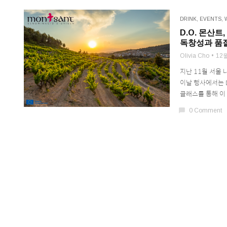
DRINK
,
EVENTS
,
D.O. 몬산
독창성과 품
Olivia Cho
12월
지난 11월 서울 
이날 행사에서는 D.
클래스를 통해 이 
chat_bubble
0 Comment