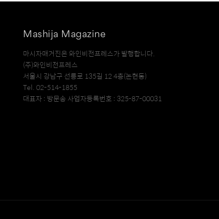
Mashija Magazine
마시자매거진은 와인비전프레스가 발행합니다.
(주)와인비전프레스
서울시 강남구 선릉로 135길 12 4층(논현동)
Tel. 02-514-1855
대표자 : 방문송 사업자등록번호 : 325-87-00031