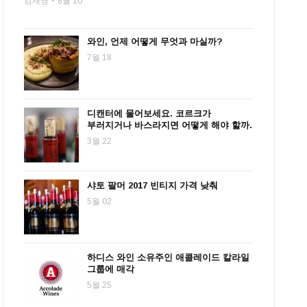
김재영
8월 10
와인, 언제 어떻게 무엇과 마실까?
7월 18
디캔터에 물어보세요. 코르크가
부러지거나 바스라지면 어떻게 해야 할까.
3월 22
샤토 팔머 2017 빈티지 가격 낮춰
5월 02
하디스 와인 소유주인 애콜레이드 칼라일
그룹에 매각
5월 25