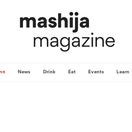
mn
News
Drink
Eat
Events
Learn
카탈루냐와인