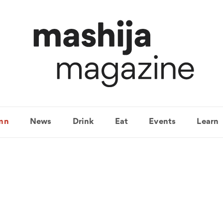
mn
News
Drink
Eat
Events
Learn
주세페 리날디