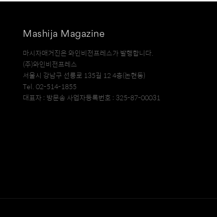
Mashija Magazine
마시자매거진은 와인비전프레스가 발행합니다.
(주)와인비전프레스
서울시 강남구 선릉로 135길 12 4층(논현동)
Tel. 02-514-1855
대표자 : 방문송 사업자등록번호 : 325-87-00031