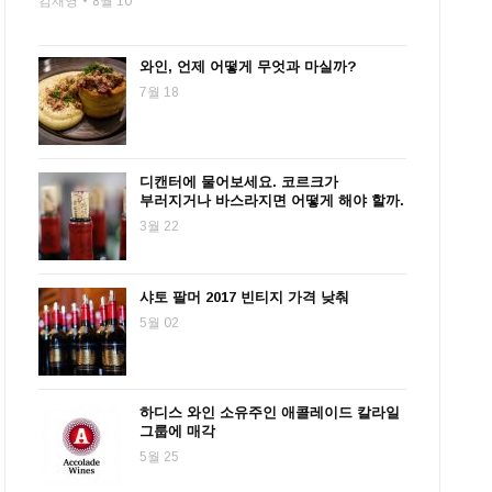
김재영
8월 10
와인, 언제 어떻게 무엇과 마실까?
7월 18
디캔터에 물어보세요. 코르크가
부러지거나 바스라지면 어떻게 해야 할까.
3월 22
샤토 팔머 2017 빈티지 가격 낮춰
5월 02
하디스 와인 소유주인 애콜레이드 칼라일
그룹에 매각
5월 25