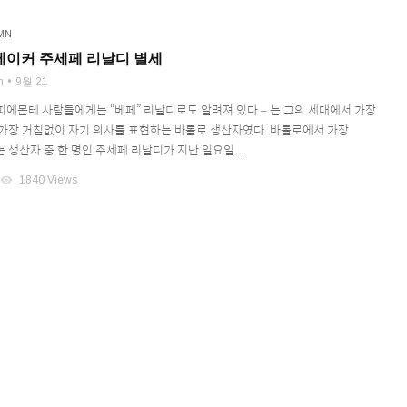
MN
메이커 주세페 리날디 별세
n
9월 21
 피에몬테 사람들에게는 “베페” 리날디로도 알려져 있다 – 는 그의 세대에서 가장
가장 거침없이 자기 의사를 표현하는 바롤로 생산자였다. 바롤로에서 가장
생산자 중 한 명인 주세페 리날디가 지난 일요일 ...
visibility
1840 Views