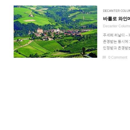
DECANTER COLU
바롤로 와인
Decanter Colum
주세페 리날디 –
존경받는 동시에 
인정받고 존경받는 
chat_bubble
0 Comment