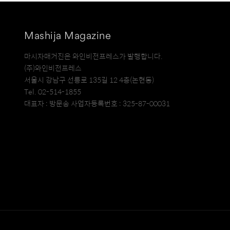
Mashija Magazine
마시자매거진은 와인비전프레스가 발행합니다.
(주)와인비전프레스
서울시 강남구 선릉로 135길 12 4층(논현동)
Tel. 02-514-1855
대표자 : 방문송 사업자등록번호 : 325-87-00031