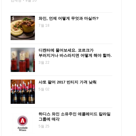
김재영
8월 10
와인, 언제 어떻게 무엇과 마실까?
7월 18
디캔터에 물어보세요. 코르크가
부러지거나 바스라지면 어떻게 해야 할까.
3월 22
샤토 팔머 2017 빈티지 가격 낮춰
5월 02
하디스 와인 소유주인 애콜레이드 칼라일
그룹에 매각
5월 25