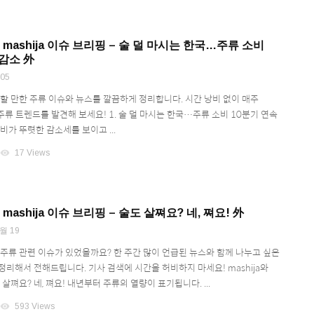
] mashija 이슈 브리핑 – 술 덜 마시는 한국…주류 소비
 감소 外
05
목할 만한 주류 이슈와 뉴스를 깔끔하게 정리합니다. 시간 낭비 없이 매주
께 주류 트렌드를 발견해 보세요! 1. 술 덜 마시는 한국…주류 소비 10분기 연속
비가 뚜렷한 감소세를 보이고 ...
visibility
17 Views
 mashija 이슈 브리핑 – 술도 살쪄요? 네, 쪄요! 外
월 19
 주류 관련 이슈가 있었을까요? 한 주간 많이 언급된 뉴스와 함께 나누고 싶은
정리해서 전해드립니다. 기사 검색에 시간을 허비하지 마세요! mashija와
 살쪄요? 네, 쪄요! 내년부터 주류의 열량이 표기됩니다. ...
visibility
593 Views