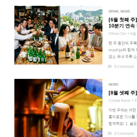
DRINK
,
NEWS
[6월 첫째 주
10분기 연속
Olivia Cho
6월 
한 주 동안의 주
mashija와 함
감소 국내 주류 소
chat_bubble
0 Comment
NEWS
[8월 셋째 주]
Crystal Kwon
8
이번 주에는 어떤
흥미로운 기사를 
함께해요! 1. 술도
chat_bubble
0 Comment