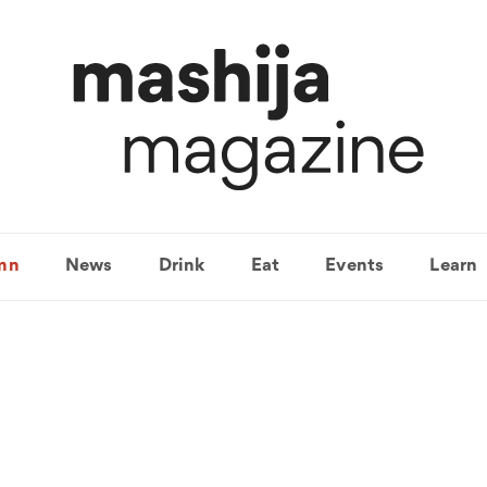
mn
News
Drink
Eat
Events
Learn
주류소비