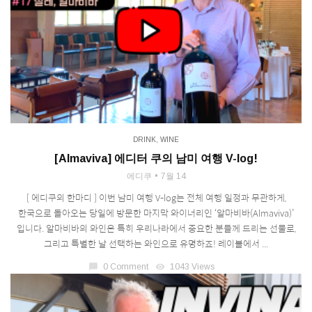
DRINK
,
WINE
[Almaviva] 에디터 쿠의 남미 여행 V-log!
에디쿠
7월 14
[ 에디쿠의 한마디 ] 이번 남미 여행 V-log는 전체 여행 일정과 무관하게,
한국으로 돌아오는 당일에 방문한 마지막 와이너리인 ‘알마비바(Almaviva)’
입니다. 알마비바의 와인은 특히 우리나라에서 중요한 분들께 드리는 선물로,
그리고 특별한 날 선택하는 와인으로 유명하죠! 레이블에서 ...
chat_bubble
0 Comment
visibility
1043 Views