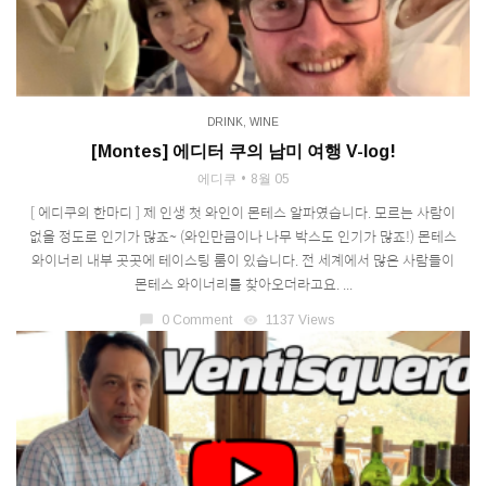
DRINK
,
WINE
[Montes] 에디터 쿠의 남미 여행 V-log!
에디쿠
8월 05
[ 에디쿠의 한마디 ] 제 인생 첫 와인이 몬테스 알파였습니다. 모르는 사람이
없을 정도로 인기가 많죠~ (와인만큼이나 나무 박스도 인기가 많죠!) 몬테스
와이너리 내부 곳곳에 테이스팅 룸이 있습니다. 전 세계에서 많은 사람들이
몬테스 와이너리를 찾아오더라고요. ...
chat_bubble
0 Comment
visibility
1137 Views