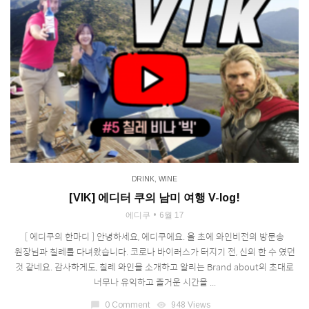
DRINK
,
WINE
[VIK] 에디터 쿠의 남미 여행 V-log!
에디쿠
6월 17
[ 에디쿠의 한마디 ] 안녕하세요, 에디쿠에요. 올 초에 와인비전의 방문송
원장님과 칠레를 다녀왔습니다. 코로나 바이러스가 터지기 전, 신의 한 수 였던
것 같네요. 감사하게도, 칠레 와인을 소개하고 알리는 Brand about의 초대로
너무나 유익하고 즐거운 시간을 ...
chat_bubble
0 Comment
visibility
948 Views