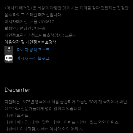
<마시자 매거진>은 세상의 다양한 맛과 사는 재미를 찾아 전달하는 진정한
음주 라이프 스타일 매거진입니다.
마시자매거진: 서울 아03617
발행인 / 편집인 : 방문송
개인정보관리 / 청소년보호책임자 : 조윤지
이용약관 및 개인정보보호정책
마시자 공식 포스트
마시자 공식 블로그
Decanter
디캔터는 1975년 영국에서 처음 출간되어 오늘날 90여 개 국가에서 와인
애호가와 전문가들에게 널리 읽히고 있습니다.
디캔터 브랜드
디캔터 매거진, 디캔터닷컴, 디캔터 이벤트, 디캔터 월드 와인 어워즈,
디캔터차이나닷컴, 디캔터 아시아 와인 어워즈.