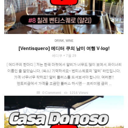
DRINK
,
WINE
[Ventisquero] 에디터 쿠의 남미 여행 V-log!
에디쿠
7월 29
[ 에디쿠의 한마디 ] 저는 한국 마켓에서 얄리가 너무도 많이 보여서, 와이너리
이름인 줄 알았습니다. (쑥스) 기억하세요~ 벤티스퀘로의 ‘얄리’ 라인입니다.
가격 너무너무 착하죠? 얄리 플러스를 드셔보셔야 합니다. 여러분!!
엔트리급에서 가격을 조금만 플러스 하시면… 프리미엄 급의 ...
chat_bubble
0 Comment
visibility
1216 Views