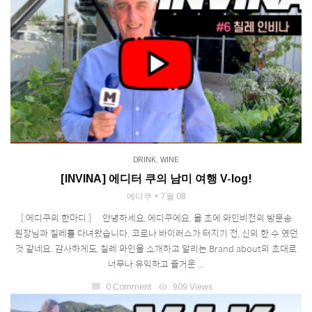
DRINK
,
WINE
[INVINA] 에디터 쿠의 남미 여행 V-log!
에디쿠
7월 08
[ 에디쿠의 한마디 ] ⠀ 안녕하세요, 에디쿠에요. 올 초에 와인비전의 방문송
원장님과 칠레를 다녀왔습니다. 코로나 바이러스가 터지기 전, 신의 한 수 였던
것 같네요. 감사하게도, 칠레 와인을 소개하고 알리는 Brand about의 초대로
너무나 유익하고 즐거운 ...
chat_bubble
0 Comment
visibility
909 Views