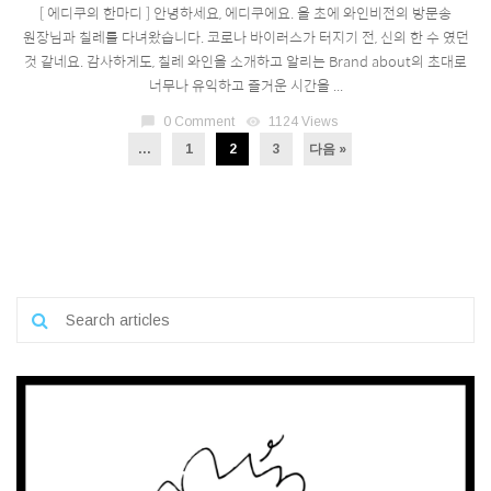
[ 에디쿠의 한마디 ] 안녕하세요, 에디쿠에요. 올 초에 와인비전의 방문송
원장님과 칠레를 다녀왔습니다. 코로나 바이러스가 터지기 전, 신의 한 수 였던
것 같네요. 감사하게도, 칠레 와인을 소개하고 알리는 Brand about의 초대로
너무나 유익하고 즐거운 시간을 ...
chat_bubble
0 Comment
visibility
1124 Views
...
1
2
3
다음 »