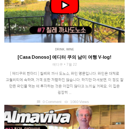
DRINK
,
WINE
[Casa Donoso] 에디터 쿠의 남미 여행 V-log!
에디쿠
7월 22
[ 에디쿠의 한마디 ] 칠레의 까사 도노소, 와인 명문입니다. 와인은 대체로
고퀄리티에 속하며, 가격 또한 저렴하진 않습니다. 하지만 마셔보면, 이 정도 잘
만든 와인을 먹는 데 투자하는 것은 아깝지 않다고 느끼실 거예요. 이 집은
굉장히 ...
chat_bubble
0 Comment
visibility
1060 Views