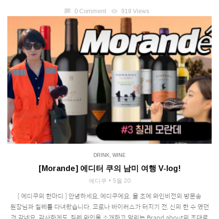
chat_bubble
0 Comment
visibility
918 Views
DRINK
,
WINE
[Morande] 에디터 쿠의 남미 여행 V-log!
에디쿠
5월 20
[ 에디쿠의 한마디 ] 안녕하세요, 에디쿠에요. 올 초에 와인비전의 방문송
원장님과 칠레를 다녀왔습니다. 코로나 바이러스가 터지기 전, 신의 한 수 였던
것 같네요. 감사하게도, 칠레 와인을 소개하고 알리는 Brand about의 초대로