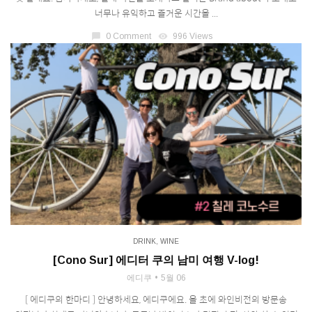
너무나 유익하고 즐거운 시간을 ...
chat_bubble
0 Comment
visibility
996 Views
DRINK
,
WINE
[Cono Sur] 에디터 쿠의 남미 여행 V-log!
에디쿠
5월 06
[ 에디쿠의 한마디 ] 안녕하세요, 에디쿠에요. 올 초에 와인비전의 방문송