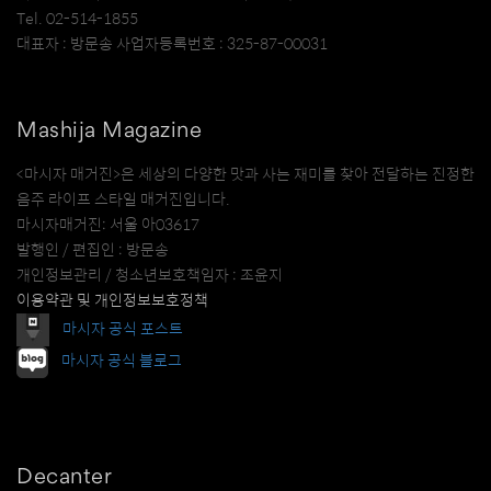
Tel. 02-514-1855
대표자 : 방문송 사업자등록번호 : 325-87-00031
Mashija Magazine
<마시자 매거진>은 세상의 다양한 맛과 사는 재미를 찾아 전달하는 진정한
음주 라이프 스타일 매거진입니다.
마시자매거진: 서울 아03617
발행인 / 편집인 : 방문송
개인정보관리 / 청소년보호책임자 : 조윤지
이용약관 및 개인정보보호정책
마시자 공식 포스트
마시자 공식 블로그
Decanter