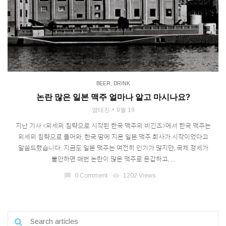
BEER
,
DRINK
논란 많은 일본 맥주 얼마나 알고 마시나요?
염태진
9월 19
지난 기사 <외세의 침략으로 시작된 한국 맥주의 비긴즈>에서 한국 맥주는
외세의 침략으로 들어와, 한국 땅에 지은 일본 맥주 회사가 시작이었다고
말씀드렸습니다. 지금도 일본 맥주는 여전히 인기가 많지만, 국제 정세가
불안하면 매번 논란이 많은 맥주로 둔갑하고, ...
chat_bubble
0 Comment
visibility
1202 Views