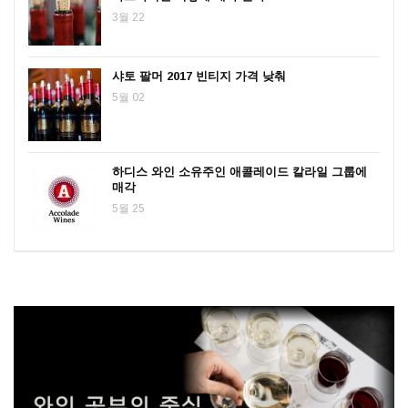
3월 22
샤토 팔머 2017 빈티지 가격 낮춰
5월 02
하디스 와인 소유주인 애콜레이드 칼라일 그룹에
매각
5월 25