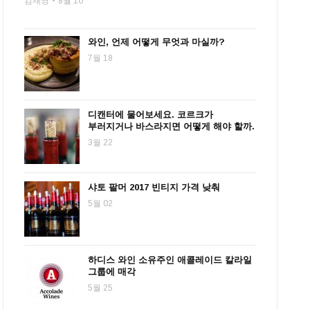
김재영
8월 10
와인, 언제 어떻게 무엇과 마실까?
7월 18
디캔터에 물어보세요. 코르크가
부러지거나 바스라지면 어떻게 해야 할까.
3월 22
샤토 팔머 2017 빈티지 가격 낮춰
5월 02
하디스 와인 소유주인 애콜레이드 칼라일
그룹에 매각
5월 25