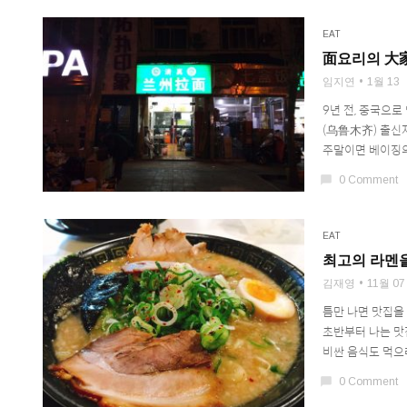
EAT
面요리의 大家
임지연
1월 13
9년 전, 중국으로
(乌鲁木齐) 출신
주말이면 베이징의 
chat_bubble
0 Comment
EAT
최고의 라멘
김재영
11월 07
틈만 나면 맛집을
초반부터 나는 맛
비싼 음식도 먹으
chat_bubble
0 Comment