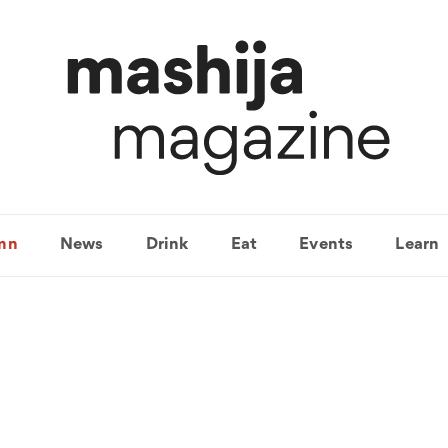
mn
News
Drink
Eat
Events
Learn
면요리