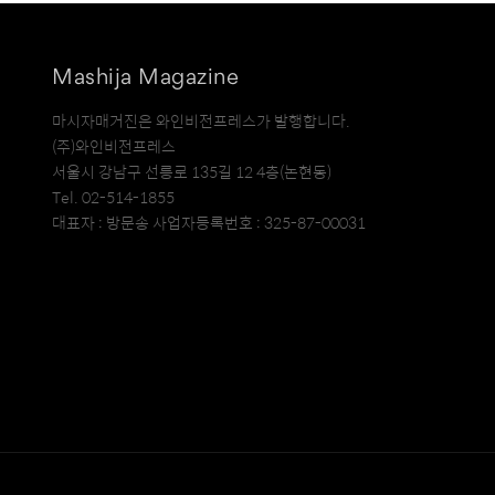
Mashija Magazine
마시자매거진은 와인비전프레스가 발행합니다.
(주)와인비전프레스
서울시 강남구 선릉로 135길 12 4층(논현동)
Tel. 02-514-1855
대표자 : 방문송 사업자등록번호 : 325-87-00031