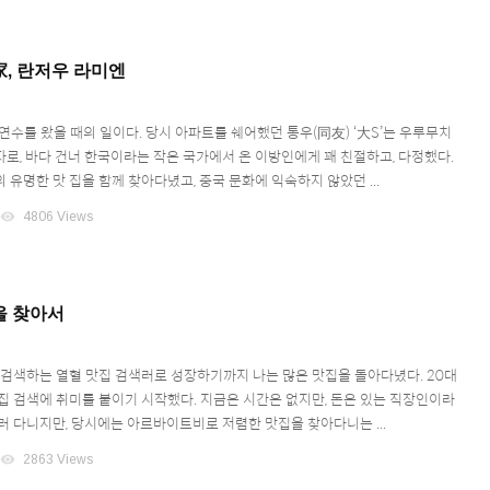
, 란저우 라미엔
 연수를 왔을 때의 일이다. 당시 아파트를 쉐어했던 통우(同友) ‘大S’는 우루무치
자로, 바다 건너 한국이라는 작은 국가에서 온 이방인에게 꽤 친절하고, 다정했다.
유명한 맛 집을 함께 찾아다녔고, 중국 문화에 익숙하지 않았던 ...
visibility
4806 Views
을 찾아서
 검색하는 열혈 맛집 검색러로 성장하기까지 나는 많은 맛집을 돌아다녔다. 20대
집 검색에 취미를 붙이기 시작했다. 지금은 시간은 없지만, 돈은 있는 직장인이라
러 다니지만, 당시에는 아르바이트비로 저렴한 맛집을 찾아다니는 ...
visibility
2863 Views