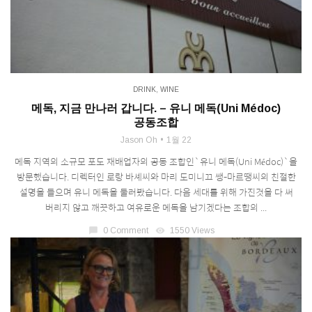
DRINK
,
WINE
메독, 지금 만나러 갑니다. – 유니 메독(Uni Médoc)
공동조합
Jason Oh
1월 22
메독 지역의 소규모 포도 재배업자의 공동 조합인`유니 메독(Uni Médoc)`을
방문했습니다. 디렉터인 로랑 바셰씨와 마리 도미니끄 쌩-마르땡씨의 친절한
설명을 들으며 유니 메독을 둘러봤습니다. 다음 세대를 위해 가진것을 다 써
버리지 않고 깨끗하고 여유로운 메독을 남기겠다는 조합의 ...
chat_bubble
0 Comment
visibility
1550 Views