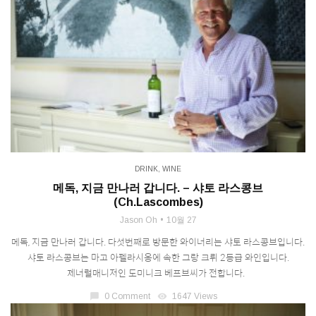
DRINK
,
WINE
메독, 지금 만나러 갑니다. – 샤토 라스콩브
(Ch.Lascombes)
Jason Oh
10월 27
메독, 지금 만나러 갑니다. 다섯번째로 방문한 와이너리는 샤토 라스콩브입니다.
샤토 라스콩브는 마고 아펠라시옹에 속한 그랑 크뤼 2등급 와인입니다.
제너럴매니저인 도미니크 베프브씨가 전합니다.
chat_bubble
0 Comment
visibility
1647 Views