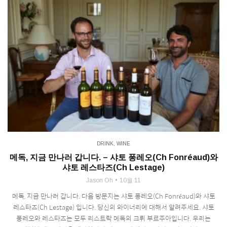
DRINK
,
WINE
메독, 지금 만나러 갑니다. – 샤토 퐁레오(Ch Fonréaud)와
샤토 레스타즈(Ch Lestage)
Jason Oh
10월 11
메독, 지금 만나러 갑니다. 다음 방문지는 샤토 퐁레오(Ch Fonréaud)와 샤토
레스타즈(Ch Lestage) 입니다. 당신의 와이너리에 대해서 알려주세요. 샤토
퐁레오와 레스타즈는 모두 리스트락 메독의 크뤼 부르주아입니다. 우리는