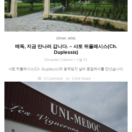
DRINK
,
WINE
메독, 지금 만나러 갑니다. – 샤토 뒤플레시스(Ch.
Duplessis)
Decanter Column
1월 31
샤토 뒤플레시스(Ch. Duplessis)의 총책임자 실비 몽잘레씨를 만났습니다.
chat_bubble
0 Comment
visibility
1204 Views