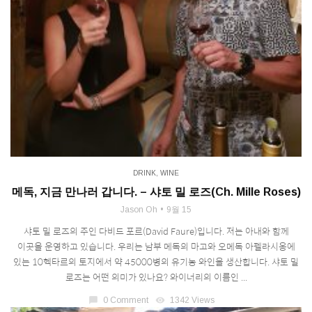
DRINK
,
WINE
메독, 지금 만나러 갑니다. – 샤토 밀 로즈(Ch. Mille Roses)
Jason Oh
9월 15
샤토 밀 로즈의 주인 다비드 포르(David Faure)입니다. 저는 아내와 함께
이곳을 운영하고 있습니다. 우리는 남부 메독의 마고와 오메독 아펠라시옹에
있는 10헥타르의 토지에서 약 45000병의 유기농 와인을 생산합니다. 샤토 밀
로즈는 어떤 의미가 있나요? 와이너리의 이름인 ...
chat_bubble
0 Comment
visibility
1342 Views