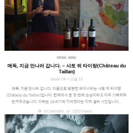
DRINK
,
WINE
메독, 지금 만나러 갑니다. – 샤토 뒤 타이랑(Château du
Taillan)
Jason Oh
11월 10
메독, 지금 만나러 갑니다. 다음으로 방문한 와이너리는 샤토 뒤 타이랑
(Château du Taillan)입니다. 한국에서 온 첫 번째 손님이라고 아주 기뻐하며
반겨주셨습니다. 아래는 16세기에 지어졌다는 지하 셀러 사진입니다.
chat_bubble
0 Comment
visibility
1253 Views