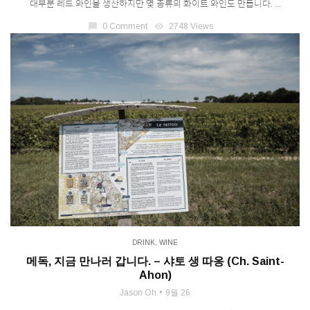
대부분 레드 와인을 생산하지만 몇 종류의 화이트 와인도 만듭니다. ...
chat_bubble
0 Comment
visibility
2748 Views
DRINK
,
WINE
메독, 지금 만나러 갑니다. – 샤토 생 따옹 (Ch. Saint-
Ahon)
Jason Oh
9월 26