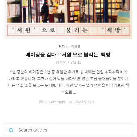
TRAVEL
,
미분류
베이징을 걷다 : ‘서원’으로 불리는 ‘책방’
임지연
7월 11
6월 중순의 베이징은 1년 중 유일한 우기로 창 밖에는 연일 추적추적 비가
내리고 있습니다. 그쳤나 싶어 밖을 내다보면, 양만 조금 줄어들었을 뿐이지
비는 멈출 줄을 모르는 듯 내립니다. 이런 날에는 멀리 여행을 떠나기보단 책
속으로 ...
chat_bubble
0 Comment
visibility
2523 Views