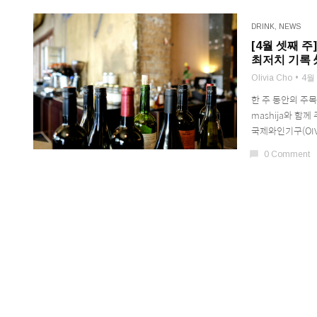
DRINK
,
NEWS
[4월 셋째 주
최저치 기록 
Olivia Cho
4월 
한 주 동안의 주
mashija와 함
국제와인기구(OIV)
chat_bubble
0 Comment