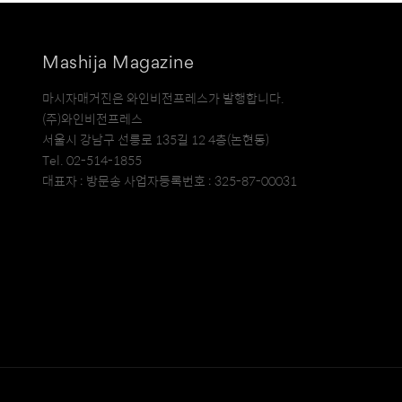
Mashija Magazine
마시자매거진은 와인비전프레스가 발행합니다.
(주)와인비전프레스
서울시 강남구 선릉로 135길 12 4층(논현동)
Tel. 02-514-1855
대표자 : 방문송 사업자등록번호 : 325-87-00031