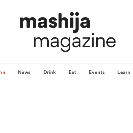
mn
News
Drink
Eat
Events
Learn
드라이트리핑