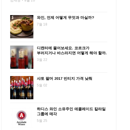
김재영
8월 10
와인, 언제 어떻게 무엇과 마실까?
7월 18
디캔터에 물어보세요. 코르크가
부러지거나 바스라지면 어떻게 해야 할까.
3월 22
샤토 팔머 2017 빈티지 가격 낮춰
5월 02
하디스 와인 소유주인 애콜레이드 칼라일
그룹에 매각
5월 25