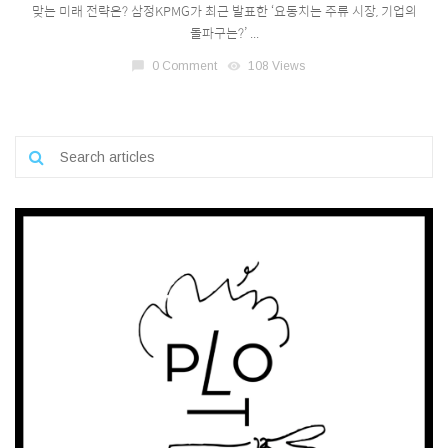
맞는 미래 전략은? 삼정KPMG가 최근 발표한 ‘요동치는 주류 시장, 기업의
돌파구는?’ ...
chat_bubble
0 Comment
visibility
108 Views