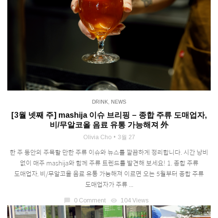
DRINK
,
NEWS
[3월 넷째 주] mashija 이슈 브리핑 – 종합 주류 도매업자,
비/무알코올 음료 유통 가능해져 外
Olivia Cho
3월 27
한 주 동안의 주목할 만한 주류 이슈와 뉴스를 깔끔하게 정리합니다. 시간 낭비
없이 매주 mashija와 함께 주류 트렌드를 발견해 보세요! 1. 종합 주류
도매업자, 비/무알코올 음료 유통 가능해져 이르면 오는 5월부터 종합 주류
도매업자가 주류 ...
chat_bubble
0 Comment
visibility
104 Views