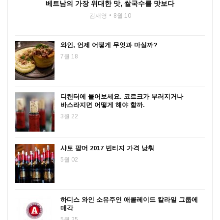
베트남의 가장 위대한 맛, 쌀국수를 맛보다
김재영
8월 10
와인, 언제 어떻게 무엇과 마실까?
7월 18
디캔터에 물어보세요. 코르크가 부러지거나
바스라지면 어떻게 해야 할까.
3월 22
샤토 팔머 2017 빈티지 가격 낮춰
5월 02
하디스 와인 소유주인 애콜레이드 칼라일 그룹에
매각
5월 25