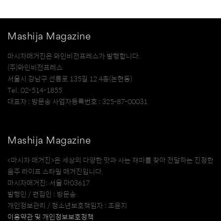
Mashija Magazine
마시자매거진은 와인비전프레스가 발행합니다.
(주)와인비전프레스
서울시 강남구 선릉로 135길 12 4층(논현동)
Tel. 02-514-1855
대표자 : 방문송 사업자등록번호 : 325-87-00031
Mashija Magazine
<마시자 매거진>은 세상의 다양한 맛과 사는 재미를 찾아 전달하는 진정한
음주 라이프 스타일 매거진입니다.
마시자매거진: 서울 아03617
발행인 / 편집인 : 방문송
개인정보관리 / 청소년보호책임자 : 조윤지
이용약관 및 개인정보보호정책