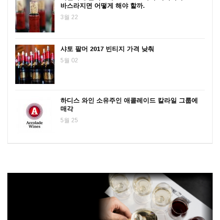
바스라지면 어떻게 해야 할까.
3월 22
샤토 팔머 2017 빈티지 가격 낮춰
5월 02
하디스 와인 소유주인 애콜레이드 칼라일 그룹에
매각
5월 25