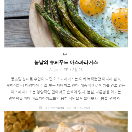
EAT
봄날의 슈퍼푸드 아스파라거스
Angela LEE
2월 26
통조림 상태로 수입이 되던 아스파라거스는 이제 녹색뿐만 아니라 흰색,
보라색까지 다양하게 수입, 또는 재배되고 있다. 대중적으로 인기를 얻고 있는
아스파라거스는 영양적인 면에서도 손색이 없다. 봄철, 나른함을 이기는
면역력을 위해 아스파라거스를 이용한 식단을 만들어보자. [봄철, 면역력 ...
chat_bubble
0 Comment
visibility
202 Views