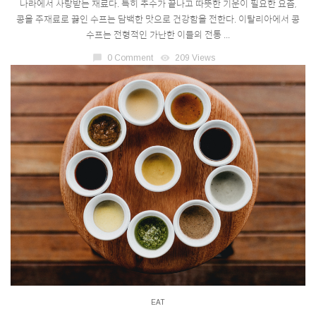
나라에서 사랑받는 재료다. 특히 추수가 끝나고 따뜻한 기운이 필요한 요즘,
콩을 주재료로 끓인 수프는 담백한 맛으로 건강함을 전한다. 이탈리아에서 콩
수프는 전형적인 가난한 이들의 전통 ...
chat_bubble
0 Comment
visibility
209 Views
EAT