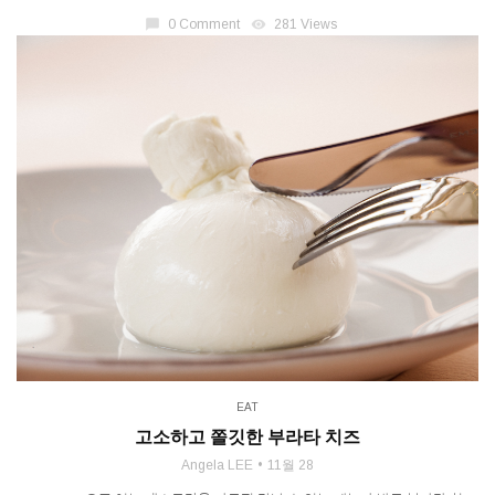
chat_bubble
0 Comment
visibility
281 Views
EAT
고소하고 쫄깃한 부라타 치즈
Angela LEE
11월 28