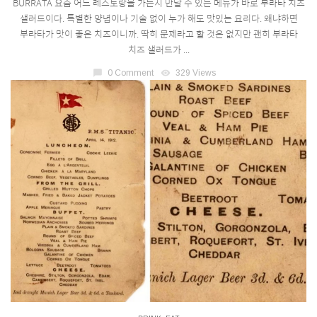
BURRATA 요즘 어느 레스토랑을 가든지 만날 수 있는 메뉴가 바로 부라타 치즈
샐러드이다. 특별한 양념이나 기술 없이 누가 해도 맛있는 요리다. 왜냐하면
부라타가 맛이 좋은 치즈이니까. 딱히 문제라고 할 것은 없지만 괜히 부라타
치즈 샐러드가 ...
chat_bubble
0 Comment
visibility
329 Views