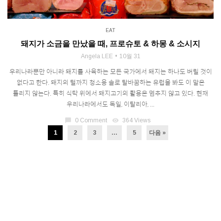
EAT
돼지가 소금을 만났을 때, 프로슈토 & 하몽 & 소시지
Angela LEE
10월 31
우리나라뿐만 아니라 돼지를 사육하는 모든 국가에서 돼지는 하나도 버릴 것이
없다고 한다. 돼지의 털까지 청소용 솔로 탈바꿈하는 유럽을 봐도 이 말은
틀리지 않는다. 특히 식탁 위에서 돼지고기의 활용은 멈추지 않고 있다. 현재
우리나라에서도 독일, 이탈리아, ...
chat_bubble
0 Comment
visibility
364 Views
1
2
3
…
5
다음 »