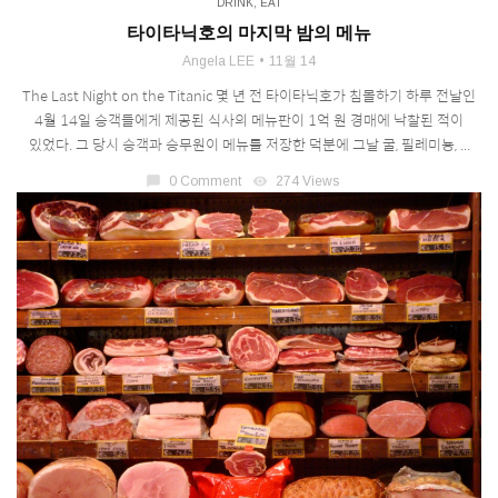
DRINK
,
EAT
타이타닉호의 마지막 밤의 메뉴
Angela LEE
11월 14
The Last Night on the Titanic 몇 년 전 타이타닉호가 침몰하기 하루 전날인
4월 14일 승객들에게 제공된 식사의 메뉴판이 1억 원 경매에 낙찰된 적이
있었다. 그 당시 승객과 승무원이 메뉴를 저장한 덕분에 그날 굴, 필레미뇽, ...
chat_bubble
0 Comment
visibility
274 Views