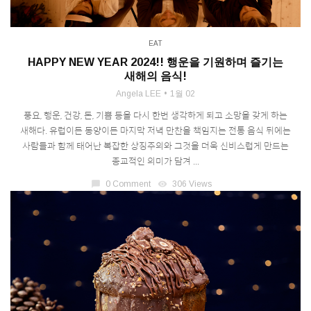
EAT
HAPPY NEW YEAR 2024!! 행운을 기원하며 즐기는
새해의 음식!
Angela LEE
1월 02
풍요, 행운, 건강, 돈, 기쁨 등을 다시 한번 생각하게 되고 소망을 갖게 하는
새해다. 유럽이든 동양이든 마지막 저녁 만찬을 책임지는 전통 음식 뒤에는
사람들과 함께 태어난 복잡한 상징주의와 그것을 더욱 신비스럽게 만드는
종교적인 의미가 담겨 ...
chat_bubble
0 Comment
visibility
306 Views