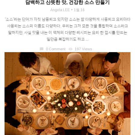
담백하고 산뜻한 맛, 건강한 소스 만들기
Angela LEE
1월 16
‘소스’라는 단어가 자칫 남용되고 있지만 소스는 참 다양하게 사용되고 요리마다
사용되는 소스의 이름도 다양하다. 우리는 그저 모든 것을 통합하여 소스라고
말하지만, 사실 맛을 내는 이 액체의 다양한 레시피는 요리 한 접시를 만드는
일만큼 복잡하기도 하고 ...
chat_bubble
0 Comment
visibility
197 Views