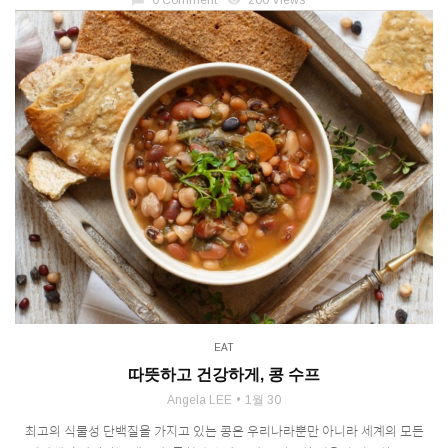
chat_bubble
0 Comment
visibility
200 Views
EAT
따뜻하고 건강하게, 콩 수프
Angela LEE
1월 30
최고의 식물성 단백질을 가지고 있는 콩은 우리나라뿐만 아니라 세계의 모든