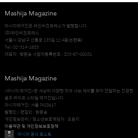
Mashija Magazine
마시자매거진은 와인비전프레스가 발행합니다.
(주)와인비전프레스
서울시 강남구 선릉로 135길 12 4층(논현동)
Tel. 02-514-1855
대표자 : 방문송 사업자등록번호 : 325-87-00031
Mashija Magazine
<마시자 매거진>은 세상의 다양한 맛과 사는 재미를 찾아 전달하는 진정한
음주 라이프 스타일 매거진입니다.
마시자매거진: 서울 아03617
발행인 / 편집인 : 방문송
개인정보관리 / 청소년보호책임자 : 조윤지
이용약관 및 개인정보보호정책
마시자 공식 포스트