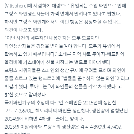
(Vitisphere)에 저렴하게 대량으로 유입되는 수입 와인으로 인해
프랑스 와인생산자들이 가격 면에서 밀려나고 있다고 밝혔다.
하지만 프랑스 와인계에서도 이번 행동은 정당화할 수 없다는
의견이 나오고 있다.
“이번 사건의 세부적인 내용까지는 모두 모르지만
와인생산자들은 경쟁을 받아들여야 합니다. 모두가 유럽에서
활동하고 있기 때문입니다.” 소테른 지역 샤토 두아지-베드린의
올리비에 카스테야가 선물 시장과는 별도로 이야기했다.
프랑스 시위자들은 스페인의 생산 규제에 우려를 표하며 와인이
줄줄 흐르고 있는 탱크로리에 “법률을 준수하지 않는 와인”이라고
휘갈겨 썼다. 루아네는 “이 와인들의 샘플을 각각 채취했다”고
밝힌 것으로 알려졌다.
국제와인기구의 추정에 따르면 스페인은 2015년에 생산한
포도로 3,670만 헥토리터의 와인을 생산했다. 생산량이 엄청났던
2014년에 비하면 4퍼센트 줄어든 양이다.
2015년 이탈리아와 프랑스의 생산량은 각각 4,890만, 4,740만