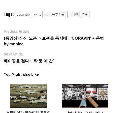
decanter
wine
랑그독루시용
스페인
탈취
Tags:
Previous Article
(동영상) 와인 오픈과 보관을 동시에 ! ‘CORAVIN’ 사용법
by.monica
Next Article
베이징을 걷다 : ‘짝 퉁 예 찬’
You Might also Like
소믈리에가 맞닥뜨린 웃음의