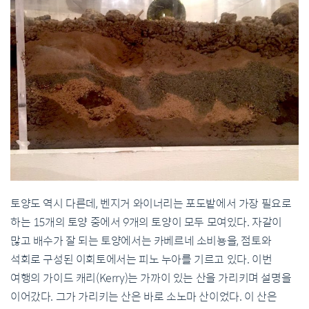
토양도 역시 다른데
,
벤지거 와이너리는 포도밭에서 가장 필요로
하는
15
개의 토양 중에서
9
개의 토양이 모두 모여있다
.
자갈이
많고 배수가 잘 되는 토양에서는 카베르네 소비뇽을
,
점토와
석회로 구성된 이회토에서는 피노 누아를 기르고 있다
.
이번
여행의 가이드 캐리
(Kerry)
는 가까이 있는 산을 가리키며 설명을
이어갔다
.
그가 가리키는 산은 바로 소노마 산이었다
.
이 산은