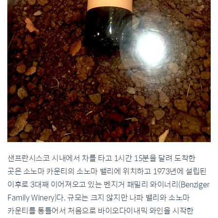
샌프란시스코 시내에서 차를 타고
1
시간
15
분을 달려 도착한
곳은 소노마 카운티의 소노마 밸리에 위치하고
1973
년에 설립된
이후로
3
대째 이어져오고 있는 벤지거 패밀리 와이너리
(Benziger
Family Winery)
다
.
규모는 크지 않지만 나파 밸리와 소노마
카운티를 통틀어서 처음으로 바이오다이내믹 와인을 시작한