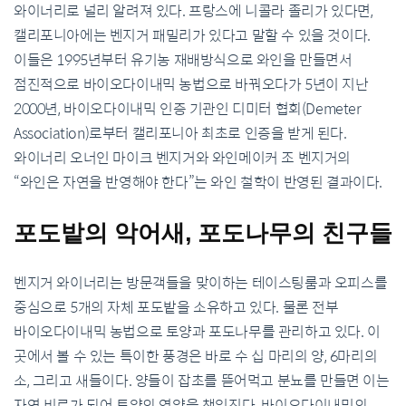
와이너리로 널리 알려져 있다
.
프랑스에 니콜라 졸리가 있다면
,
캘리포니아에는 벤지거 패밀리가 있다고 말할 수 있을 것이다
.
이들은
1995
년부터 유기농 재배방식으로 와인을 만들면서
점진적으로 바이오다이내믹 농법으로 바꿔오다가
5
년이 지난
2000
년
,
바이오다이내믹 인증 기관인 디미터 협회
(Demeter
Association)
로부터 캘리포니아 최초로 인증을 받게 된다
.
와이너리 오너인 마이크 벤지거와 와인메이커 조 벤지거의
“
와인은 자연을 반영해야 한다
”
는 와인 철학이 반영된 결과이다
.
포도밭의
악어새
,
포도나무의
친구들
벤지거 와이너리는 방문객들을 맞이하는 테이스팅룸과 오피스를
중심으로
5
개의 자체 포도밭을 소유하고 있다
.
물론 전부
바이오다이내믹 농법으로 토양과 포도나무를 관리하고 있다
.
이
곳에서 볼 수 있는 특이한 풍경은 바로 수 십 마리의 양
, 6
마리의
소
,
그리고 새들이다
.
양들이 잡초를 뜯어먹고 분뇨를 만들면 이는
자연 비료가 되어 토양의 영양을 책임진다
.
바이오다이내믹의