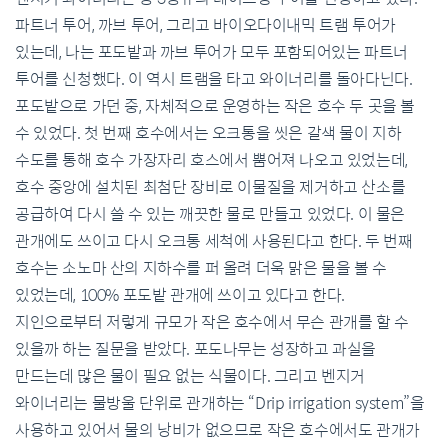
파트너 투어
,
까브 투어
,
그리고 바이오다이내믹 트램 투어가
있는데
,
나는 포도밭과 까브 투어가 모두 포함되어있는 파트너
투어를 신청했다
.
이 역시 트램을 타고 와이너리를 돌아다닌다
.
포도밭으로 가던 중
,
자체적으로 운영하는 작은 호수 두 곳을 볼
수 있었다
.
첫 번째 호수에서는 오크통을 씻은 갈색 물이 지하
수도를 통해 호수 가장자리 호스에서 뿜어져 나오고 있었는데
,
호수 중앙에 설치된 최첨단 장비로 이물질을 제거하고 산소를
공급하여 다시 쓸 수 있는 깨끗한 물로 만들고 있었다
.
이 물은
관개에도 쓰이고 다시 오크통 세척에 사용된다고 한다
.
두 번째
호수는 소노마 산의 지하수를 퍼 올려 더욱 맑은 물을 볼 수
있었는데
, 100%
포도밭 관개에 쓰이고 있다고 한다
.
지인으로부터 저렇게 규모가 작은 호수에서 무슨 관개를 할 수
있을까 하는 질문을 받았다
.
포도나무는 성장하고 과실을
만드는데 많은 물이 필요 없는 식물이다
.
그리고 벤지거
와이너리는 물방울 단위로 관개하는
“Drip irrigation system”
을
사용하고 있어서 물의 낭비가 없으므로 작은 호수에서도 관개가