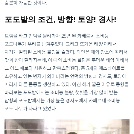
충분히 가능한 것이다
.
포도밭의
조건
,
방향
!
토양
!
경사
!
트램을 타고 언덕을 올라가자
25
년 된 카베르네 소비뇽
포도나무가 우리를 반겨주었다
.
그리고 뜨거운 태양 아래서
차갑게 칠링된 소비뇽 블랑을 즐겼다
.
와인은 때와 장소에 따라서
맛과 향이 달라지는데
,
이 때의 소비뇽 블랑은 무더운 태양 아래서
그 어느 때보다 시원하고 만족스러웠다
.
총
5
개의 에스테이트를
소유하고 있는 벤지거 와이너리는 언덕의 방향과 경사도
,
토양에
따라서 다른 품종을 생산하고 있다
.
아침 해가 짧은 이유로 동향을
바라보는 포도밭에서는 소비뇽 블랑
,
햇빛을 가장 많이 받는
남향의 포도밭에서는 가장 높은 경사도에서 카베르네 소비뇽
포도 나무가 자라고 있었다
.