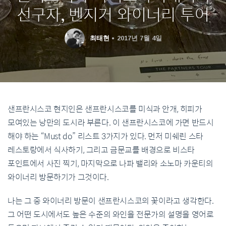
선구자, 벤지거 와이너리 투어
최태현
2017년 7월 4일
샌프란시스코 현지인은 샌프란시스코를 미식과 안개
,
히피가
모여있는 낭만의 도시라 부른다
.
이 샌프란시스코에 가면 반드시
해야 하는
“Must do”
리스트
3
가지가 있다
.
먼저 미쉐린 스타
레스토랑에서 식사하기
,
그리고 금문교를 배경으로 비스타
포인트에서 사진 찍기
,
마지막으로 나파 밸리와 소노마 카운티의
와이너리 방문하기가 그것이다.
나는 그 중 와이너리 방문이 샌프란시스코의 꽃이라고 생각한다
.
그 어떤 도시에서도 높은 수준의 와인을 전문가의 설명을 영어로