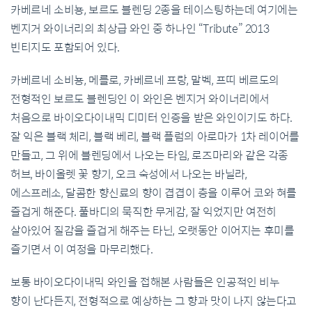
카베르네 소비뇽
,
보르도 블렌딩
2
종을 테이스팅하는데 여기에는
벤지거 와이너리의 최상급 와인 중 하나인
“Tribute” 2013
빈티지도 포함되어 있다
.
카베르네 소비뇽
,
메를로
,
카베르네 프랑
,
말벡
,
프띠 베르도의
전형적인 보르도 블렌딩인 이 와인은 벤지거 와이너리에서
처음으로 바이오다이내믹 디미터 인증을 받은 와인이기도 하다
.
잘 익은 블랙 체리
,
블랙 베리
,
블랙 플럼의 아로마가
1
차 레이어를
만들고
,
그 위에 블렌딩에서 나오는 타임
,
로즈마리와 같은 각종
허브
,
바이올렛 꽃 향기
,
오크 숙성에서 나오는 바닐라
,
에스프레소
,
달콤한 향신료의 향이 겹겹이 층을 이루어 코와 혀를
즐겁게 해준다
.
풀바디의 묵직한 무게감
,
잘 익었지만 여전히
살아있어 질감을 즐겁게 해주는 타닌
,
오랫동안 이어지는 후미를
즐기면서 이 여정을 마무리했다
.
보통 바이오다이내믹 와인을 접해본 사람들은 인공적인 비누
향이 난다든지
,
전형적으로 예상하는 그 향과 맛이 나지 않는다고