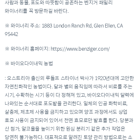
사람과 동물
,
포도와 따뜻함이 공존하는 벤지거 패밀리
와이너리를 꼭 방문하길 바란다
.
※
와이너리
주소
: 1883 London Ranch Rd, Glen Ellen, CA
95442
※
와이너리
홈페이지
: https://www.benziger.com/
※
바이오다이내믹 농법
:
오스트리아 출신의 루돌프 스타이너 박사가
1920
년대에 고안한
자연친화적인 농법이다
.
달과 별의 움직임에 따라서 비료를 주는
시기
,
수확하는 시기 등이 다 정해져 있고
,
바이오다이내믹 달력에
나와있는 순서대로 포도밭을 관리한다
.
일체의 인공 화학비료
,
살충제
,
제초제 사용을 금지하고 있으며 양조 과정에서도 상업
효모 사용이 금지되어 있어서 천연 효모로만 발효를 한다
.
당분과
산 첨가
,
알코올을 높이기 위한 원심 분리기 같은 추가 작업은
당연히 불가능하다
.
대표적으로 알려진 토양 관리 방법으로는 소