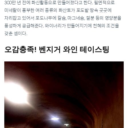
300
만 년 전에 화산활동으로 만들어졌다고 한다
.
필연적으로
미네랄이 풍부한 여러 종류의 화산토가 포도밭 땅속 곳곳에
자리잡고 있어서 포도나무에 칼슘
,
마그네슘
,
철분 등의 영양분을
풍성하게 공급해준다
.
와이너리가 만들어지기에 천혜의 조건을
갖춘 셈이다
.
오감충족
!
벤지거
와인
테이스팅