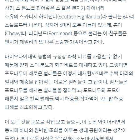
상징
,
소 분뇨를 집어넣은 소 뿔은 벤지거 와이너리
소유의
스카티시 하이랜더(Scottish Highlander)
라 불리는
6
마리
소들로부터 나온다
.
심지어
6
마리 모두 이름이 있는데
, 츄이
(Chewy)나 퍼디난드(Ferdinand)
등으로 불리는 이 친구들은
벤지거 패밀리의 또 다른 소중한 가족이라고 한다
.
바이오다이내믹 농법의 규정상 화학 비료를 사용할 수 없기
때문에 양과 소의 분뇨가 화학비료를 대체하고 있다
.
그렇다면
포도나무에 해로운 벌레들은 어떻게 대처할까
?
바로 수백 마리의
벌새와 해충을 잡아먹는 이로운 벌레들이 그 답이다
.
벌새들은
포도나무를 해치는 벌레들을 잡아먹고
,
포도나무와 포도에
해롭지 않은 천적 벌레들 역시 해충을 잡아먹어 포도밭 해충
피해를 최소화하고 있다
.
이 모든 것을 눈으로 직접 보고 들으니
,
이 곳은 와이너리면서
동시에 하나의 완벽한 조화를 이루는 생태 공원이라는 생각이
들었다
.
흥미로운 사실은
2014
년에 소노마 시정부에서