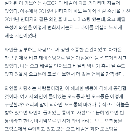
설계된 이 카브에는
4,000
개의 배럴이 때를 기다리며 잠들어
있었다
.
이곳에서
2016
년 빈티지의 피노 누아와 배럴 숙성을 거친
2014
년 빈티지의 같은 와인을 비교 테이스팅 했는데
,
오크 배럴
숙성이 와인을 어떻게 변화시키는지 그 차이를 여실히 느끼게
해준 시간이었다
.
와인을 공부하는 사람으로써 정말 소중한 순간이었고
,
차가운
카브 안에서 비교 테이스팅으로 얻은 깨달음에 몸은 뜨거워지고
있었다
.
나는 오크 배럴을 만져보고 바닐라 냄새가 혹시 날 수도
있지 않을까 오크통에 코를 대보면서 더 없는 행복을 만끽했다
.
와인을 사랑하는 사람들이라면 이 해괴한 행동에 격하게 공감할
것이다
.
여기서 와인이 들어있는 오크통과 빈 오크통은 어떻게
구분할까
?
캐리의 말에 의하면
,
오크통의 마개가 수직으로 하늘을
향해 있으면 와인이 들어있는 통이고
,
사선으로 눕혀 있으면 빈
통이라고 한다
.
마지막으로 벤지거 와이너리는 모든 오크통을
프랑스에서 수입하고 있고 모든 오크 배럴은 과한 토스팅을