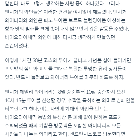
말한다
.
나도 그렇게 생각하는 사람 중에 하나였다
.
그러나
벤지거의 와인들은 이러한 편견을 여지없이 깨트렸다
.
벤지거
와이너리의 와인은 피노 누아든 보르도 블렌딩이든 예상하는
향과 맛의 범주를 크게 벗어나지 않으면서 깊은 감동을 주었다
.
바이오다이내믹 와인에 대해 다시금 생각하게 만들었던
순간이었다
.
이렇게
1
시간
30
분 코스의 투어가 끝나고 기념품 샵에 들어가면
포도밭의 심토와 표토를 그대로 복원한 투명한 유리 상자들이
있다
.
반드시 둘러보고 와이너리 투어를 마무리 하도록 하자
.
벤지거 패밀리 와이너리는
8
월 중순부터
10
월 중순까지 오전
10
시
15
분 투어를 신청할 경우
,
수확을 축하하는 의미로 샴페인을
터뜨린다고 한다
.
이는 자연에 기대어 와인을 만드는
바이오다이내믹 농법의 특성상 큰 피해 없이 원하는 포도가
수확되었을 때의 기쁨을 방문객을 포함한 와이너리의 모든
사람들과 나누는 의미라고 한다
.
샌프란시스코를 방문한다면