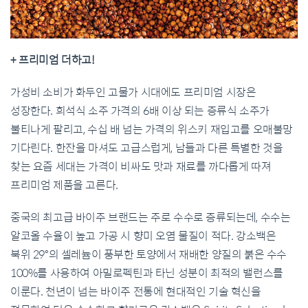
+ 프리미엄 더하고!
가성비 소비가 화두인 고물가 시대에도 프리미엄 시장은
성장한다. 희석식 소주 가격의 6배 이상 되는 증류식 소주가
불티나게 팔리고, 수십 배 넘는 가격의 위스키 재입고를 오매불망
기다린다. 한잔을 마셔도 고급스럽게, 남들과 다른 특별한 것을
찾는 요즘 세대는 가격이 비싸도 맛과 재료를 까다롭게 따져
프리미엄 제품을 고른다.
중국의 최고급 바이주 브랜드는 주로 수수로 증류되는데, 수수는
알코올 수율이 높고 가공 시 향미 오염 물질이 적다. 강소백은
북위 29°의 셀레늄이 풍부한 토양에서 재배한 양질의 붉은 수수
100%를 사용하여 아밀로펙틴과 타닌 성분이 최적의 밸런스를
이룬다. 천년이 넘는 바이주 전통에 현대적인 기술 혁신을