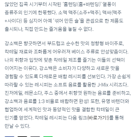
않았던 집콕 시기부터 시작된 ‘홈텐딩(홈+바텐딩)’ 열풍이
증류주의 인기에 한몫했다. 소맥 맥주(소주+맥주), 맥싸(맥주
+사이다) 등 심지어 아예 ‘섞어 만든 술’을 콘셉으로 한 제품도
출시되나, 직접 만드는 즐거움을 놓칠 수 없다.
강소백은 향긋하면서 부드럽고 순수한 맛의 청향형 바이주로,
칵테일 재료와 조화롭게 어우러져 베이스 주류로 안성맞춤이다.
나의 취향과 입맛에 맞춘 칵테일 제조를 즐기는 이들의 선택이
이어지는 이유다. 강소백은 소비자가 다양하고 새로운 맛을
경험할 수 있도록 다채로운 배합 레시피를 선보인다. 가장 손쉽게
따라할 수 있는 레시피는 소프트 음료를 활용한 J-Mix 시리즈다.
진저에일, 레몬소다, 주스 중에서 취향껏 원하는 음료를 준비하고,
강소백과 음료를 1:3 비율로 배합하면 완성! 또한, 유명 바텐더와
협업하여 세계적인 맛과 동양적인 맛을 결합한 칵테일이 큰
인기를 얻었다. 칵테일 레시피는 다음 링크
(바로가기!)
를 통해
만날 수 있다.