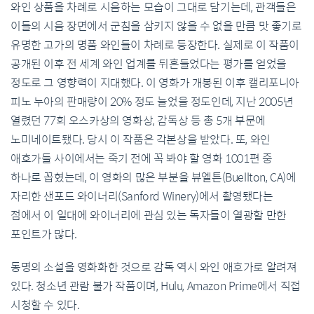
와인 상품을 차례로 시음하는 모습이 그대로 담기는데, 관객들은
이들의 시음 장면에서 군침을 삼키지 않을 수 없을 만큼 맛 좋기로
유명한 고가의 명품 와인들이 차례로 등장한다. 실제로 이 작품이
공개된 이후 전 세계 와인 업계를 뒤흔들었다는 평가를 얻었을
정도로 그 영향력이 지대했다. 이 영화가 개봉된 이후 캘리포니아
피노 누아의 판매량이 20% 정도 늘었을 정도인데, 지난 2005년
열렸던 77회 오스카상의 영화상, 감독상 등 총 5개 부문에
노미네이트됐다. 당시 이 작품은 각본상을 받았다. 또, 와인
애호가들 사이에서는 죽기 전에 꼭 봐야 할 영화 1001편 중
하나로 꼽혔는데, 이 영화의 많은 부분을 뷰엘튼(Buellton, CA)에
자리한 샌포드 와이너리(Sanford Winery)에서 촬영됐다는
점에서 이 일대에 와이너리에 관심 있는 독자들이 열광할 만한
포인트가 많다.
동명의 소설을 영화화한 것으로 감독 역시 와인 애호가로 알려져
있다. 청소년 관람 불가 작품이며, Hulu, Amazon Prime에서 직접
시청할 수 있다.