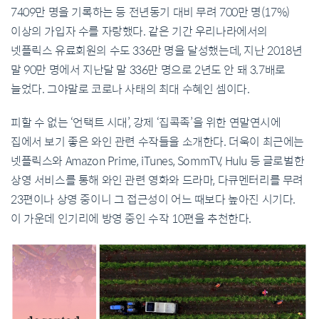
7409만 명을 기록하는 등 전년동기 대비 무려 700만 명(17%)
이상의 가입자 수를 자랑했다. 같은 기간 우리나라에서의
넷플릭스 유료회원의 수도 336만 명을 달성했는데, 지난 2018년
말 90만 명에서 지난달 말 336만 명으로 2년도 안 돼 3.7배로
늘었다. 그야말로 코로나 사태의 최대 수혜인 셈이다.
피할 수 없는 ‘언택트 시대’, 강제 ‘집콕족’을 위한 연말연시에
집에서 보기 좋은 와인 관련 수작들을 소개한다. 더욱이 최근에는
넷플릭스와 Amazon Prime, iTunes, SommTV, Hulu 등 글로벌한
상영 서비스를 통해 와인 관련 영화와 드라마, 다큐멘터리를 무려
23편이나 상영 중이니 그 접근성이 어느 때보다 높아진 시기다.
이 가운데 인기리에 방영 중인 수작 10편을 추천한다.