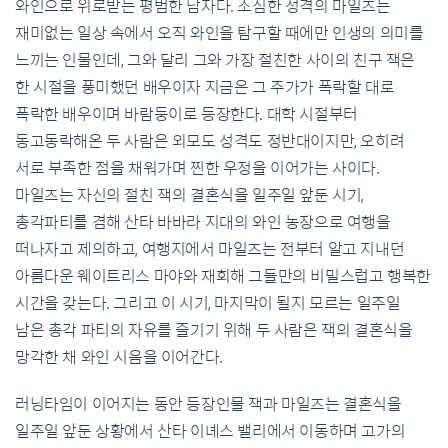
와인으로 위로받는 평범한 남자다. 소심한 성격의 마일즈는
재미없는 일상 속에서 오직 와인을 탐구할 때에만 인생의 의미를
느끼는 인물인데, 그와 달리 그와 가장 절친한 사이의 친구 잭은
한 시절을 풍미했던 배우이자 지금은 그 주가가 폭락할 대로
폭락한 배우이며 바람둥이로 등장한다. 대학 시절부터
동고동락해온 두 사람은 외모도 성격도 정반대이지만, 오히려
서로 부족한 점을 채워가며 찐한 우정을 이어가는 사이다.
마일즈는 자신의 절친 잭의 결혼식을 일주일 앞둔 시기,
총각파티를 겸해 산타 바바라 지대의 와인 농장으로 여행을
떠나자고 제의하고, 여행지에서 마일즈는 전부터 알고 지내던
아름다운 웨이트리스 마야와 재회해 그들만의 비밀스럽고 행복한
시간을 갖는다. 그리고 이 시기, 마지막이 될지 모르는 일주일
남은 총각 파티의 자유를 즐기기 위해 두 사람은 잭의 결혼식을
망각한 채 와인 시음을 이어간다.
러닝타임이 이어지는 동안 등장인물 잭과 마일즈는 결혼식을
일주일 앞둔 상황에서 산타 이녜스 밸리에서 이동하며 고가의