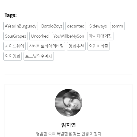
Tags:
AYearInBurgundy
BaroloBoys
decanted
Sideways
somm
SourGrapes
Uncorked
YouWillbeMySon
마시자매거진
사이드웨이
산타비토리아의비밀
영화추천
와인미라클
와인영화
포도밭의후계자
임지연
평범함 속의 특별함을 찾는 인생 여행자