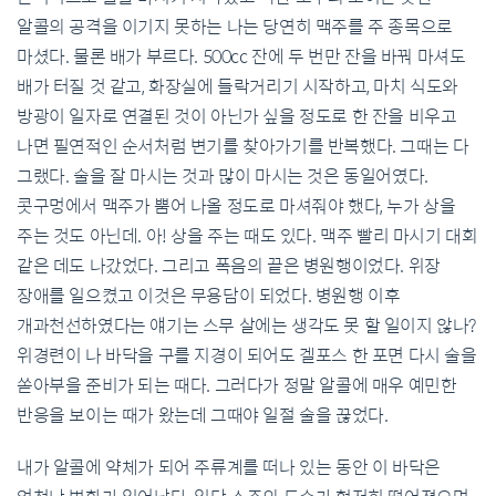
알콜의 공격을 이기지 못하는 나는 당연히 맥주를 주 종목으로
마셨다. 물론 배가 부르다. 500cc 잔에 두 번만 잔을 바꿔 마셔도
배가 터질 것 같고, 화장실에 들락거리기 시작하고, 마치 식도와
방광이 일자로 연결된 것이 아닌가 싶을 정도로 한 잔을 비우고
나면 필연적인 순서처럼 변기를 찾아가기를 반복했다. 그때는 다
그랬다. 술을 잘 마시는 것과 많이 마시는 것은 동일어였다.
콧구멍에서 맥주가 뿜어 나올 정도로 마셔줘야 했다, 누가 상을
주는 것도 아닌데. 아! 상을 주는 때도 있다. 맥주 빨리 마시기 대회
같은 데도 나갔었다. 그리고 폭음의 끝은 병원행이었다. 위장
장애를 일으켰고 이것은 무용담이 되었다. 병원행 이후
개과천선하였다는 얘기는 스무 살에는 생각도 못 할 일이지 않나?
위경련이 나 바닥을 구를 지경이 되어도 겔포스 한 포면 다시 술을
쏟아부을 준비가 되는 때다. 그러다가 정말 알콜에 매우 예민한
반응을 보이는 때가 왔는데 그때야 일절 술을 끊었다.
내가 알콜에 약체가 되어 주류계를 떠나 있는 동안 이 바닥은