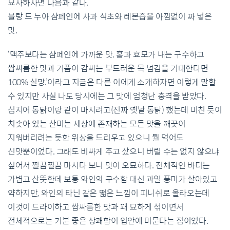
묘사하자면 다음과 같다.
블랑 드 누아 샴페인에 사과 식초와 레몬즙을 아낌없이 짜 넣은
맛.
‘맥주보다는 샴페인에 가까운 맛. 홉과 효모가 내는 구수하고
쌉싸름한 맛과 거품이 감싸는 부드러운 목 넘김을 기대한다면
100% 실망.’이라고 지금은 다른 이에게 소개하자면 이렇게 말할
수 있지만 사실 나도 당시에는 그 맛에 엄청난 충격을 받았다.
심지어 통닭이랑 같이 마시려고(진짜 옛날 통닭) 했는데 미친 듯이
치솟아 있는 산미는 세상에 존재하는 모든 맛을 깨끗이
지워버리려는 듯한 위상을 드리우고 있으니 뭘 먹어도
신맛뿐이었다. 그래도 비싸게 주고 샀으니 버릴 수는 없지 않으냐
싶어서 찔끔찔끔 마시다 보니 맛이 오묘하다. 전체적인 바디는
가볍고 산뜻한데 보통 와인의 구수함 대신 과일 풍미가 살아있고
약하지만, 와인의 타닌 같은 떫은 느낌이 피니쉬로 올라오는데
이것이 드라이하고 쌉싸름한 맛과 꽤 묘하게 섞이면서
전체적으로는 기분 좋은 상쾌함이 입안에 머문다는 점이었다.