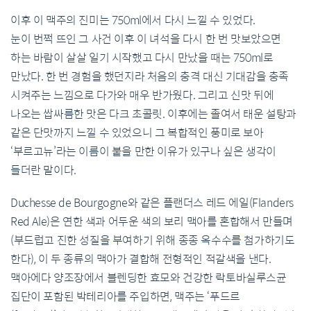
이후 이 맥주의 진미는 750ml에서 다시 느낄 수 있었다.
눈이 번쩍 뜨인 그 사건 이후 이 녀석을 다시 한 번 맛보았으면
하는 바람이 살살 일기 시작했고 다시 만났을 때는 750ml로
만났다. 한 번 경험을 했던지라 처음의 충격 대신 기대감을 충족
시켜주는 느낌으로 다가와 매우 반가웠다. 그리고 신맛 뒤에
나오는 쌉싸름한 맛은 다크 초콜릿. 이후에는 졸여서 태운 설탕과
같은 단맛까지 느낄 수 있었으니 그 복합적인 풍미로 보아
‘부르고뉴’라는 이름이 붙을 만한 이유가 있구나 싶은 생각이
들더란 말이다.
Duchesse de Bourgogne와 같은 플랜더스 레드 에일(Flanders
Red Ale)은 연한 색과 어두운 색의 보리 맥아를 혼합해서 만들며
(부드럽고 진한 성질을 부여하기 위해 종종 옥수수를 첨가하기도
한다), 이 두 종류의 맥아가 결합해 전형적인 적갈색을 낸다.
맥아에다 양조장에서 블렌딩한 효모와 건강한 락토바실루스균
집단이 포함된 박테리아를 주입하면, 맥주는 ‘푸드르