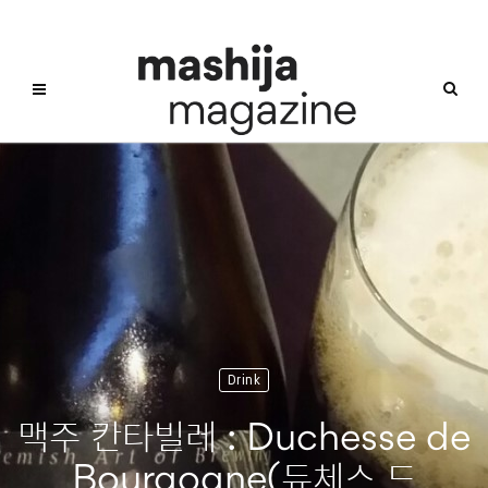
Drink
맥주 칸타빌레 : Duchesse de
Bourgogne(듀체스 드