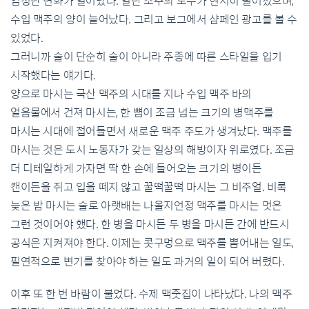
엄청난 변화가 일어났다. 일단 소주의 도수가 현저히 떨어졌으며,
수입 맥주의 양이 늘어났다. 그리고 보그에서 샴페인 광고를 볼 수
있었다.
그러니까 술이 단순히 술이 아니라 주종에 따른 스타일을 입기
시작했다는 얘기다.
양으로 마시는 국산 맥주의 시대를 지나 수입 맥주 바의
얼음물에서 건져 마시는, 한 뼘이 조금 넘는 크기의 병맥주를
마시는 시대에 접어들면서 새로운 맥주 주도가 생겨났다. 맥주를
마시는 것은 도시 노동자가 갖는 일상의 해방이자 위로였다. 조금
더 디테일하게 가자면 딱 한 손에 들어오는 크기의 병이든
캔이든을 쥐고 입을 떼지 않고 꿀떡꿀떡 마시는 그 비주얼. 비록
늦은 밤 마시는 술로 아랫배는 나올지언정 맥주를 마시는 멋은
그런 것이어야 했다. 한 병을 마시든 두 병을 마시든 간에 반드시
공식은 지켜져야 한다. 이제는 콧구멍으로 맥주를 뿜어내는 일도,
필연적으로 변기를 찾아야 하는 일도 과거의 일이 되어 버렸다.
이후 또 한 번 바람이 불었다. 수제 맥줏집이 나타났다. 나의 맥주