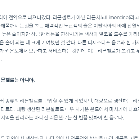
 전역으로 퍼져나갔다. 리몬첼로가 아닌 리몬치노(Limoncino)라
아래쪽까지 눈길을 끄는 매력적인 노란색의 술은 이탈리아의 바에 진열
꽤 높은 술이지만 상큼한 레몬을 연상시키는 색상과 알코올 도수를 가리
 술이 되는 데 크게 기여했던 것 같다. 다른 디제스티프 음료와 한 가
가운 온도에서 보관하고 서비스하는 것인데, 이는 리몬첼로가 뜨겁고 
.
리몬첼로는 아니야.
러 종류의 리몬첼로를 구입할 수 있게 되었지만, 대량으로 생산하는 
 다르다. 대량 생산된 리몬첼로도 매우 차가운 온도에서 마시기에 나쁘지
 지역을 관리하는 아티잔 리몬첼로는 한 번쯤 맛봐야 할 음료다.
두 지역에서 생산하되, 바다 옆에서 전통적인 방식을 따라 레몬을 기르