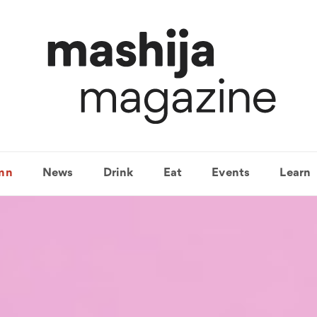
mn
News
Drink
Eat
Events
Learn