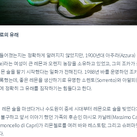
로의 유래
어졌는지는 정확하게 알려지지 않았지만, 1900년대 아주라(Azzura
 Farace)라는 여성이 큰 레몬과 오렌지 농장을 소유하고 있었고, 그의 조
몬 술을 팔기 시작했다는 일화가 전해진다. 1988년 바를 운영하던 
는데, 좋은 레몬을 생산하기로 유명한 소렌토(Sorrento)와 아말피(A
에 정확히 그 유래를 짐작하기는 힘들다고 한다.
께 레몬 술을 마셨다거나 수도원이 중세 시대부터 레몬으로 술을 빚었다
불구하고 앞서 이야기 했던 가족의 후손인 마시모 카날레(Massimo Ca
moncello di Capri)가 리몬첼로를 여러 바와 레스토랑, 그리고 슈
다.