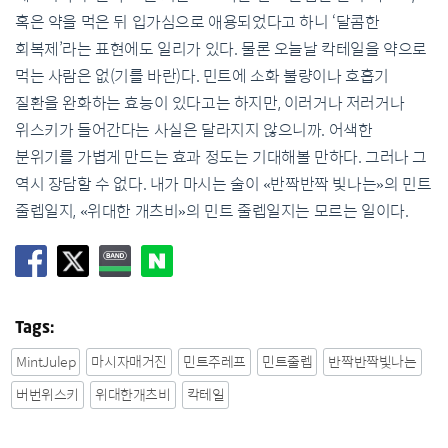
혹은 약을 먹은 뒤 입가심으로 애용되었다고 하니 ‘달콤한
회복제’라는 표현에도 일리가 있다. 물론 오늘날 칵테일을 약으로
먹는 사람은 없(기를 바란)다. 민트에 소화 불량이나 호흡기
질환을 완화하는 효능이 있다고는 하지만, 이러거나 저러거나
위스키가 들어간다는 사실은 달라지지 않으니까. 어색한
분위기를 가볍게 만드는 효과 정도는 기대해볼 만하다. 그러나 그
역시 장담할 수 없다. 내가 마시는 술이 «반짝반짝 빛나는»의 민트
줄렙일지, «위대한 개츠비»의 민트 줄렙일지는 모르는 일이다.
Tags:
MintJulep
마시자매거진
민트주레프
민트줄렙
반짝반짝빛나는
버번위스키
위대한개츠비
칵테일