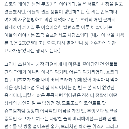
쇼코와 게이인 남편 무츠키의 이야기다. 둘은 서로의 사정을 알고
결혼했지만, 이들의 결혼 생활이 평탄하기만 할 리는 만무하다.
여기에 자유분방하고 약간 제멋대로인 무츠키의 애인 곤까지
합세하여 깨어질 듯 아슬아슬한 밸런스를 이룬 채 살아가는
이들의 이야기는 조금 슬프면서도 사랑스럽다. (내가 이 책을 처음
본 것은 2000년대 초반으로, 다시 훑어보니 성 소수자에 대한
묘사가 낡았다는 생각도 든다.)
그러나 소설에서 가장 강렬하게 내 마음을 끌어당긴 건 인물들
간의 관계가 아니라 이국의 먹거리, 어른의 먹거리였다. 쇼코의
친구 미즈호가 화를 내며 버터 크래커 위에 얹어 아작아작 먹어
치운 정어리처럼 우리 집 식탁에서는 한 번도 본 적이 없었던
음식이나, 파랗게 삶은 풋콩처럼 먹어봤음 직하나 정확히 어떤
상태의 콩인지 알 수 없었던 것, 모로조프의 코안트로 맛
슈크림처럼 굉장히 이국적인 이름을 가진 맛, 무엇보다 알코올
중독인 쇼코가 보여주는 다양한 술의 베리에이션—진과 퀸멜,
럼주를 몇 방울 떨어뜨린 홍차, 보리차인 체하는 위스키 그리고