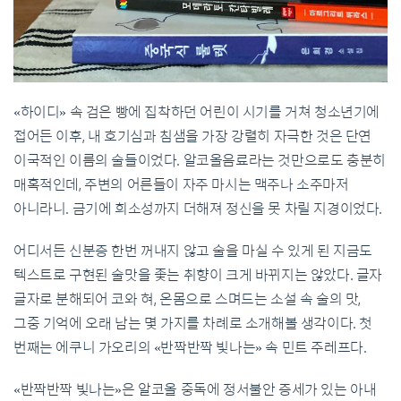
«하이디» 속 검은 빵에 집착하던 어린이 시기를 거쳐 청소년기에
접어든 이후, 내 호기심과 침샘을 가장 강렬히 자극한 것은 단연
이국적인 이름의 술들이었다. 알코올음료라는 것만으로도 충분히
매혹적인데, 주변의 어른들이 자주 마시는 맥주나 소주마저
아니라니. 금기에 희소성까지 더해져 정신을 못 차릴 지경이었다.
어디서든 신분증 한번 꺼내지 않고 술을 마실 수 있게 된 지금도
텍스트로 구현된 술맛을 좇는 취향이 크게 바뀌지는 않았다. 글자
글자로 분해되어 코와 혀, 온몸으로 스며드는 소설 속 술의 맛,
그중 기억에 오래 남는 몇 가지를 차례로 소개해볼 생각이다. 첫
번째는 에쿠니 가오리의 «반짝반짝 빛나는» 속 민트 주레프다.
«반짝반짝 빛나는»은 알코올 중독에 정서불안 증세가 있는 아내