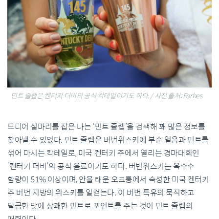
민트 줄렙은 켄터키 더비의 공식 칵테일이기도 하다. / 사진 출처: Forbes
드디어 실마리를 잡은 나는 ‘민트 줄렙’을 검색해 꽤 많은 정보를
찾아낼 수 있었다. 민트 줄렙은 버번위스키에 부순 얼음과 민트를
섞어 마시는 칵테일로, 미국 켄터키 주에서 열리는 경마대회인
‘켄터키 더비’의 공식 음료이기도 하다. 버번위스키는 옥수수
함량이 51% 이상이며, 안을 태운 오크통에서 숙성한 미국 켄터키
주 버번 지방의 위스키를 일컫는다. 이 버번 특유의 묵직하고
달큼한 맛에 상쾌한 민트로 포인트를 주는 것이 민트 줄렙의