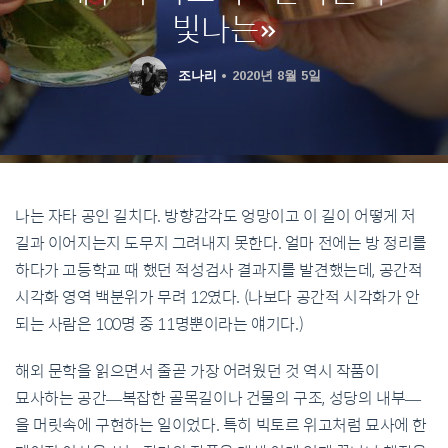
빛나는»
조나리
2020년 8월 5일
나는 자타 공인 길치다. 방향감각도 엉망이고 이 길이 어떻게 저
길과 이어지는지 도무지 그려내지 못한다. 얼마 전에는 방 정리를
하다가 고등학교 때 했던 적성검사 결과지를 발견했는데, 공간적
시각화 영역 백분위가 무려 12였다. (나보다 공간적 시각화가 안
되는 사람은 100명 중 11명뿐이라는 얘기다.)
해외 문학을 읽으면서 줄곧 가장 어려웠던 것 역시 작품이
묘사하는 공간—복잡한 골목길이나 건물의 구조, 성당의 내부—
을 머릿속에 구현하는 일이었다. 특히 빅토르 위고처럼 묘사에 한