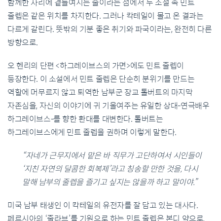
함께한 자리에 곁들여지는 술이라는 점에서 두 소설 속 민트
줄렙은 같은 위치를 차지한다. 그러나 칵테일이 몰고 온 결과는
다르게 갈린다. 뜻밖의 기분 좋은 취기와 파국이라는, 완전히 다른
방향으로.
오 헨리의 단편 <하그레이브스의 가면>에도 민트 줄렙이
등장한다. 이 소설에서 민트 줄렙은 단순히 분위기를 만드는
역할에 머무르지 않고 퇴역한 남부군 장교 톨버트의 마지막
자존심을, 자신의 이야기에 귀 기울여주는 유일한 상대-연극배우
하그레이브스-를 향한 환대를 대변한다. 톨버트는
하그레이브스에게 민트 줄렙을 권하며 이렇게 말한다.
“자네가 근무지에서 맡은 바 직무가 고단하여서 시인들이
‘지친 자연의 달콤한 회복제’라고 칭송할 만한 것을, 다시
말해 남부의 줄렙을 즐기고 싶지는 않을까 하고 말이야.”
미국 남부 태생인 이 칵테일의 유전자를 잘 담고 있는 대사다.
페르시아의 ‘줄라브’를 기원으로 하는 민트 줄렙은 본디 약으로,