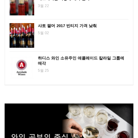
3월 22
샤토 팔머 2017 빈티지 가격 낮춰
5월 02
하디스 와인 소유주인 애콜레이드 칼라일 그룹에
매각
5월 25