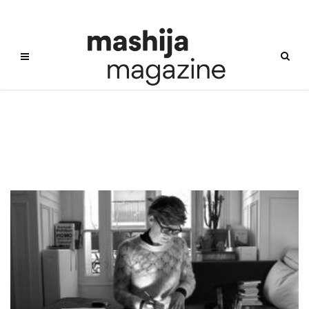
LaurenceChéné