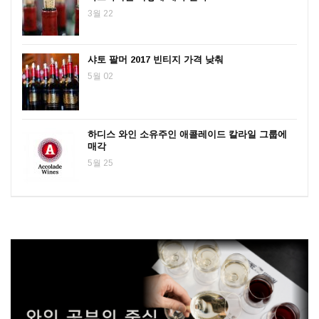
3월 22
샤토 팔머 2017 빈티지 가격 낮춰
5월 02
하디스 와인 소유주인 애콜레이드 칼라일 그룹에
매각
5월 25