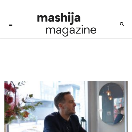
AlexLayton