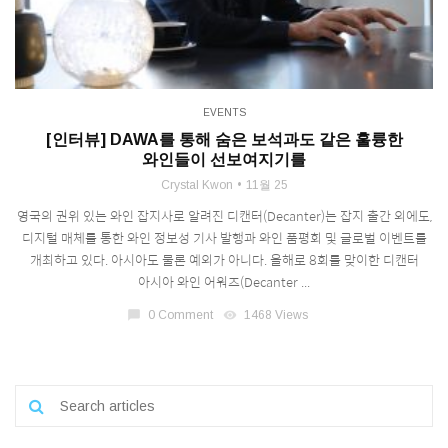
EVENTS
[인터뷰] DAWA를 통해 숨은 보석과도 같은 훌륭한
와인들이 선보여지기를
Crystal Kwon
11월 25
영국의 권위 있는 와인 잡지사로 알려진 디캔터(Decanter)는 잡지 출간 외에도,
디지털 매체를 통한 와인 정보성 기사 발행과 와인 품평회 및 글로벌 이벤트를
개최하고 있다. 아시아도 물론 예외가 아니다. 올해로 8회를 맞이한 디캔터
아시아 와인 어워즈(Decanter ...
chat_bubble
0 Comment
visibility
1468 Views