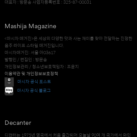
대표자 : 방문송 사업자등록번호 : 325-87-00031
Mashija Magazine
<마시자 매거진>은 세상의 다양한 맛과 사는 재미를 찾아 전달하는 진정한
음주 라이프 스타일 매거진입니다.
마시자매거진: 서울 아03617
발행인 / 편집인 : 방문송
개인정보관리 / 청소년보호책임자 : 조윤지
이용약관 및 개인정보보호정책
마시자 공식 포스트
마시자 공식 블로그
Decanter
디캔터는 1975년 영국에서 처음 출간되어 오늘날 90여 개 국가에서 와인