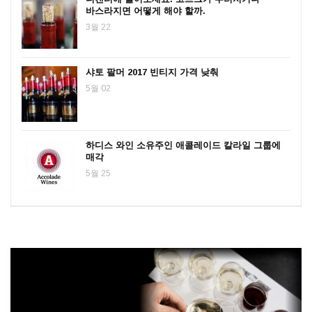
바스라지면 어떻게 해야 할까.
3월 22
샤토 팔머 2017 빈티지 가격 낮춰
5월 02
하디스 와인 소유주인 애콜레이드 칼라일 그룹에
매각
5월 25