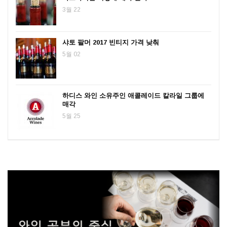
3월 22
샤토 팔머 2017 빈티지 가격 낮춰
5월 02
하디스 와인 소유주인 애콜레이드 칼라일 그룹에
매각
5월 25