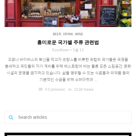
BEER
,
DRINK
,
WINE
흥미로운 국가별 주류 관련법
Eva Moon
5월 12
코로나 바이러스의 확산을 막고자 프랑스를 비롯한 유럽의 국가들은 국경을
봉쇄하고 국민들의 자가 격리를 위해 레스토랑과 바는 물론 모든 쇼핑공간, 문화
시설의 운영을 금지하고 있습니다. 삶을 영위할 수 있는 식료품과 의약품 등의
기본적인 수급을 위해 슈퍼마켓과 ...
chat_bubble
0 Comment
visibility
2138 Views