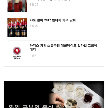
3월 22
샤토 팔머 2017 빈티지 가격 낮춰
5월 02
하디스 와인 소유주인 애콜레이드 칼라일 그룹에
매각
5월 25