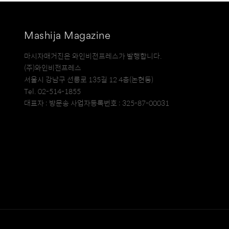
Mashija Magazine
마시자매거진은 와인비전프레스가 발행합니다.
(주)와인비전프레스
서울시 강남구 선릉로 135길 12 4층(논현동)
Tel. 02-514-1855
대표자 : 방문송 사업자등록번호 : 325-87-00031