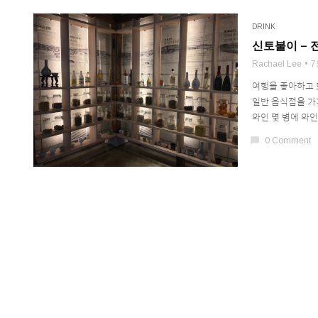
DRINK
신토불이 – 
Rachael Lee
7
여행을 좋아하고 
일반 음식점을 가게
와인 몇 병에 와인오
chat_bubble
0 Comment