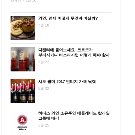
김재영
8월 10
와인, 언제 어떻게 무엇과 마실까?
7월 18
디캔터에 물어보세요. 코르크가
부러지거나 바스라지면 어떻게 해야 할까.
3월 22
샤토 팔머 2017 빈티지 가격 낮춰
5월 02
하디스 와인 소유주인 애콜레이드 칼라일
그룹에 매각
5월 25