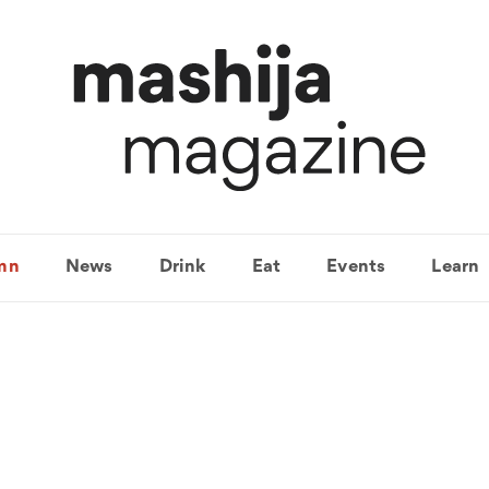
mn
News
Drink
Eat
Events
Learn
신토불이