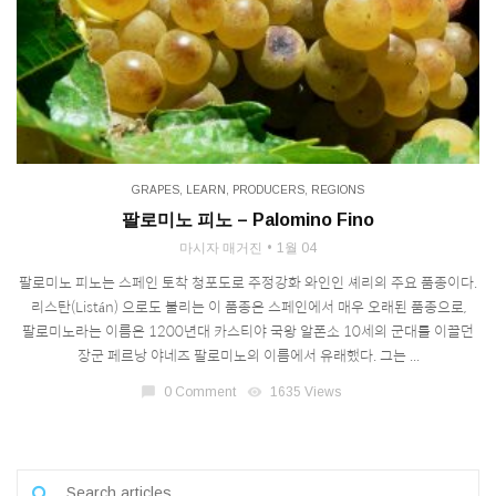
GRAPES
,
LEARN
,
PRODUCERS
,
REGIONS
팔로미노 피노 – Palomino Fino
마시자 매거진
1월 04
팔로미노 피노는 스페인 토착 청포도로 주정강화 와인인 셰리의 주요 품종이다.
리스탄(Listán) 으로도 불리는 이 품종은 스페인에서 매우 오래된 품종으로,
팔로미노라는 이름은 1200년대 카스티야 국왕 알폰소 10세의 군대를 이끌던
장군 페르낭 야네즈 팔로미노의 이름에서 유래했다. 그는 ...
chat_bubble
0 Comment
visibility
1635 Views