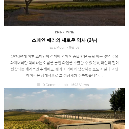
DRINK
,
WINE
스페인 쉐리의 새로운 역사 (2부)
Eva Moon
9월 09
1970년대 이후 스페인의 정책에 의해 인증을 받은 규모 있는 몇몇 주요
와이너리만 쉐리라는 이름을 붙인 와인을 수출할 수 있었고, 와인의 질이
향상되는 세계적인 추세에도, 쉐리 지역에서 생산하는 포도의 질과 와인
메이킹은 상대적으로 그 성장세가 주춤했습니다. ...
chat_bubble
0 Comment
visibility
1693 Views