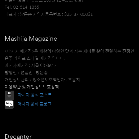
Tel. 02-514-1855
대표자 : 방문송 사업자등록번호 : 325-87-00031
Mashija Magazine
<마시자 매거진>은 세상의 다양한 맛과 사는 재미를 찾아 전달하는 진정한
음주 라이프 스타일 매거진입니다.
마시자매거진: 서울 아03617
발행인 / 편집인 : 방문송
개인정보관리 / 청소년보호책임자 : 조윤지
이용약관 및 개인정보보호정책
마시자 공식 포스트
마시자 공식 블로그
Decanter