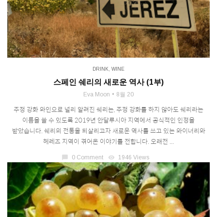
DRINK
,
WINE
스페인 쉐리의 새로운 역사 (1부)
Eva Moon
8월 20
주정 강화 와인으로 널리 알려진 쉐리는, 주정 강화를 하지 않아도 쉐리라는
이름을 쓸 수 있도록 2019년 안달루시아 지역에서 공식적인 인정을
받았습니다. 쉐리의 전통을 되살리고자 새로운 역사를 쓰고 있는 와이너리와
헤레즈 지역이 겪어온 이야기를 전합니다. 오래전 ...
chat_bubble
0 Comment
visibility
1946 Views